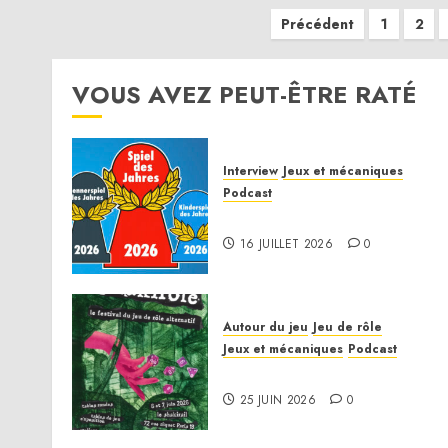
Pagination
Précédent
1
2
des
VOUS AVEZ PEUT-ÊTRE RATÉ
publications
Interview
Jeux et mécaniques
Podcast
Spiel des Jahres 2026
16 JUILLET 2026
0
Autour du jeu
Jeu de rôle
Jeux et mécaniques
Podcast
Le bilan de la saison 3
25 JUIN 2026
0