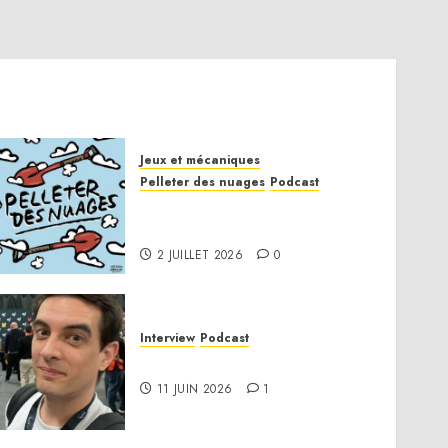
Jeux et mécaniques
Pelleter des nuages
Podcast
Pelleter des nuages HS : Le
Gathering of Friends 2026
2 JUILLET 2026
0
Interview
Podcast
Interview Simon Murat
11 JUIN 2026
1