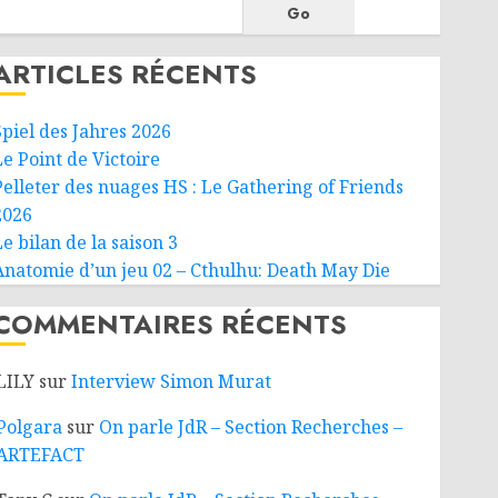
Go
ARTICLES RÉCENTS
Spiel des Jahres 2026
Le Point de Victoire
Pelleter des nuages HS : Le Gathering of Friends
2026
e bilan de la saison 3
Anatomie d’un jeu 02 – Cthulhu: Death May Die
COMMENTAIRES RÉCENTS
LILY
sur
Interview Simon Murat
Polgara
sur
On parle JdR – Section Recherches –
ARTEFACT