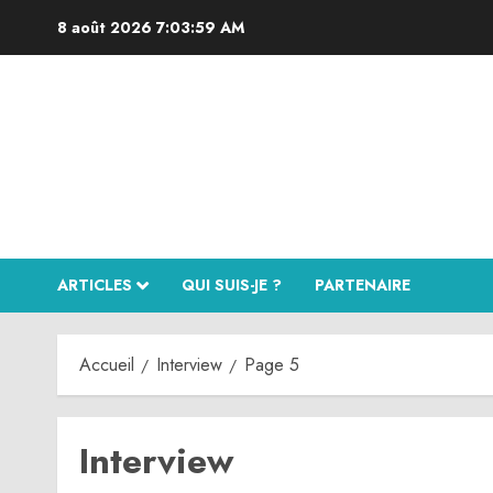
Aller
8 août 2026
7:04:00 AM
au
contenu
ARTICLES
QUI SUIS-JE ?
PARTENAIRE
Accueil
Interview
Page 5
Interview