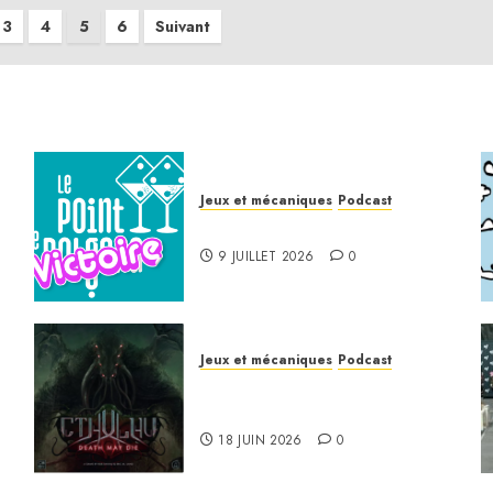
3
4
5
6
Suivant
Jeux et mécaniques
Podcast
Le Point de Victoire
9 JUILLET 2026
0
Jeux et mécaniques
Podcast
Anatomie d’un jeu 02 –
Cthulhu: Death May Die
18 JUIN 2026
0