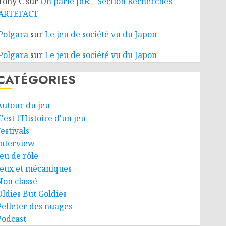
Tony C
sur
On parle JdR – Section Recherches –
ARTEFACT
Polgara
sur
Le jeu de société vu du Japon
Polgara
sur
Le jeu de société vu du Japon
CATÉGORIES
Autour du jeu
'est l'Histoire d'un jeu
estivals
Interview
Jeu de rôle
Jeux et mécaniques
Non classé
Oldies But Goldies
Pelleter des nuages
Podcast