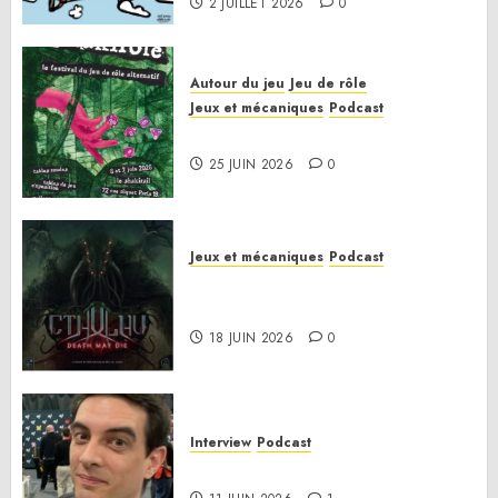
2 JUILLET 2026
0
Autour du jeu
Jeu de rôle
Jeux et mécaniques
Podcast
Le bilan de la saison 3
25 JUIN 2026
0
Jeux et mécaniques
Podcast
Anatomie d’un jeu 02 – Cthulhu:
Death May Die
18 JUIN 2026
0
Interview
Podcast
Interview Simon Murat