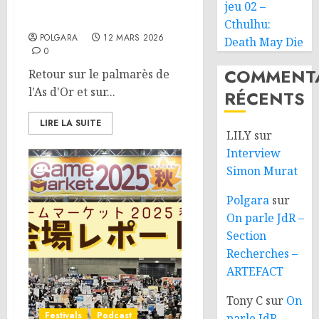
Festival International des
jeu 02 –
Jeux de Cannes 2026
Cthulhu:
POLGARA
12 MARS 2026
Death May Die
0
COMMENTA
Retour sur le palmarès de
l'As d'Or et sur...
RÉCENTS
LIRE LA SUITE
LILY
sur
Interview
Simon Murat
Polgara
sur
On parle JdR –
Section
Recherches –
ARTEFACT
Tony C
sur
On
Festivals
Podcast
parle JdR –