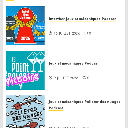
Interview
Jeux et mécaniques
Podcast
Spiel des Jahres 2026
16 JUILLET 2026
0
Jeux et mécaniques
Podcast
Le Point de Victoire
9 JUILLET 2026
0
Jeux et mécaniques
Pelleter des nuages
Podcast
Pelleter des nuages HS : Le
Gathering of Friends 2026