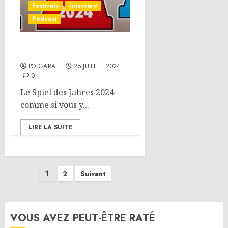
Festivals
Interview
Podcast
Spiel des Jahres 2024
POLGARA
25 JUILLET 2024
0
Le Spiel des Jahres 2024
comme si vous y...
LIRE LA SUITE
Pagination
1
2
Suivant
des
publications
VOUS AVEZ PEUT-ÊTRE RATÉ