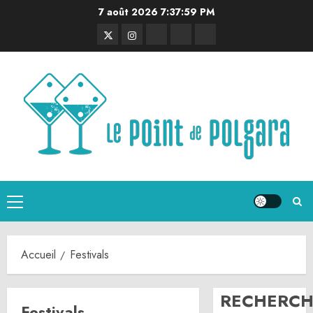
Aller
7 août 2026
7:38:00 PM
au
Twitter
Instagram
RSS
Linktree
Discord
contenu
Menu
principal
Accueil
Festivals
RECHERCH
Festivals