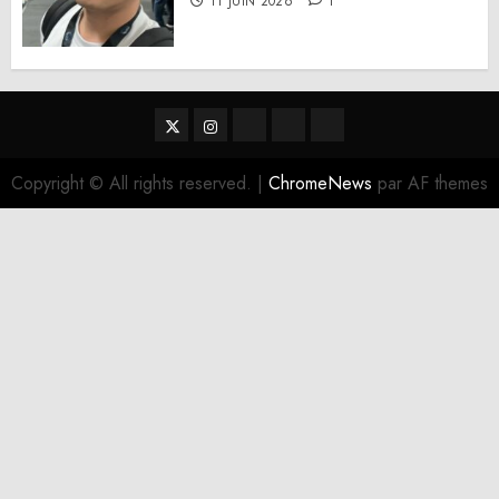
11 JUIN 2026
1
Twitter
Instagram
RSS
Linktree
Discord
Copyright © All rights reserved.
|
ChromeNews
par AF themes