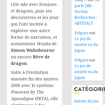
rôle ado avec Donjons
parle JdR –
et dragons, puis ses
Section
découvertes et les jeux
Recherches –
ARTEFACT
qui l’ont incitée à
explorer une autre
Polgara
sur
forme de narration, et
Le jeu de
notamment
Wushu
de
société vu du
Simon Wahsbourne
Japon
ou encore
Rêve de
Polgara
sur
dragon
.
Le jeu de
société vu du
Suite à l’évolution
Japon
amenée fin des années
2000 avec le système
CATÉGORI
Powered By The
Apocalypse
(PBTA), elle
Autour du jeu
s’intéresse à des