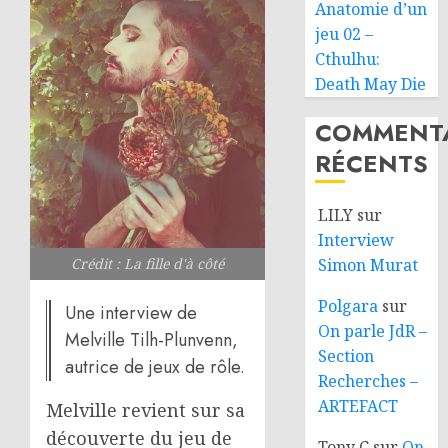
Anatomie d’un
jeu 02 –
Cthulhu:
Death May Die
COMMENTA
RÉCENTS
LILY
sur
Interview
Crédit : La fille d'à côté
Simon Murat
Polgara
sur
Une interview de
On parle JdR –
Melville Tilh-Plunvenn,
Section
autrice de jeux de rôle.
Recherches –
ARTEFACT
Melville revient sur sa
découverte du jeu de
Tony C
sur
On