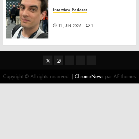
Interview
Podcast
Interview Simon Murat
11 JUIN 2026
1
Twitter
Instagram
RSS
Linktree
Discord
Copyright © All rights reserved.
|
ChromeNews
par AF themes