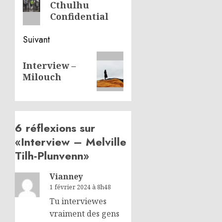
Cthulhu
précédent:
Confidential
Suivant
Article
Interview –
suivant:
Milouch
6 réflexions sur
«
Interview – Melville
Tilh-Plunvenn
»
Vianney
1 février 2024 à 8h48
Tu interviewes
vraiment des gens