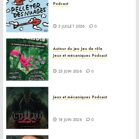
Podcast
Pelleter des nuages HS : Le
Gathering of Friends 2026
2 JUILLET 2026
0
Autour du jeu
Jeu de rôle
Jeux et mécaniques
Podcast
Le bilan de la saison 3
25 JUIN 2026
0
Jeux et mécaniques
Podcast
Anatomie d’un jeu 02 – Cthulhu:
Death May Die
18 JUIN 2026
0