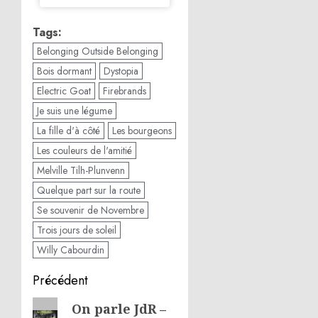
Tags:
Belonging Outside Belonging
Bois dormant
Dystopia
Electric Goat
Firebrands
Je suis une légume
La fille d'à côté
Les bourgeons
Les couleurs de l'amitié
Melville Tilh-Plunvenn
Quelque part sur la route
Se souvenir de Novembre
Trois jours de soleil
Willy Cabourdin
Navigation
Précédent
d’article
Article
On parle JdR –