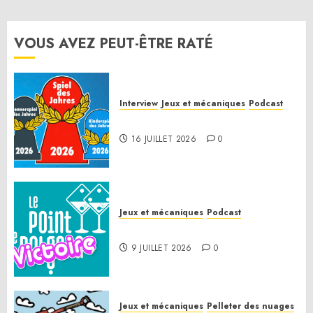
0
VOUS AVEZ PEUT-ÊTRE RATÉ
Interview
Jeux et mécaniques
Podcast
Spiel des Jahres 2026
16 JUILLET 2026
0
Jeux et mécaniques
Podcast
Le Point de Victoire
9 JUILLET 2026
0
Jeux et mécaniques
Pelleter des nuages