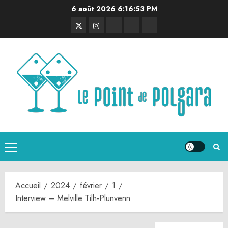
Aller
6 août 2026
6:16:54 PM
au
Twitter
Instagram
RSS
Linktree
Discord
contenu
Menu
principal
Accueil
2024
février
1
Interview – Melville Tilh-Plunvenn