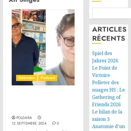
ARTICLES
RÉCENTS
Spiel des
Jahres 2026
Le Point de
Victoire
Interview
Podcast
Pelleter des
nuages HS : Le
Interview – Cocktail Games
Gathering of
: Matthieu d’Epenoux et
Friends 2026
Laura Michaud
Le bilan de la
POLGARA
saison 3
12 SEPTEMBRE 2024
0
Anatomie d’un