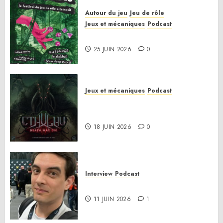
Autour du jeu
Jeu de rôle
Jeux et mécaniques
Podcast
Le bilan de la saison 3
25 JUIN 2026
0
Jeux et mécaniques
Podcast
Anatomie d’un jeu 02 – Cthulhu:
Death May Die
18 JUIN 2026
0
Interview
Podcast
Interview Simon Murat
11 JUIN 2026
1