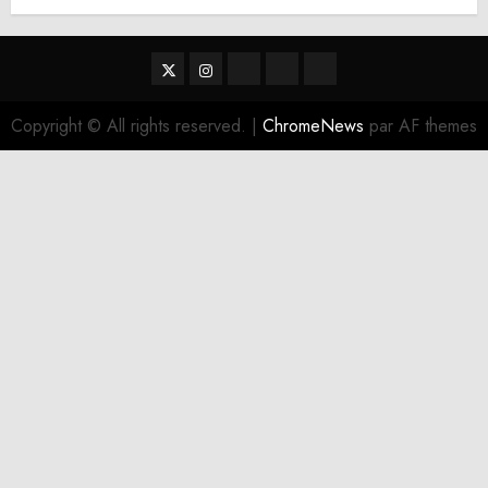
Twitter
Instagram
RSS
Linktree
Discord
Copyright © All rights reserved.
|
ChromeNews
par AF themes