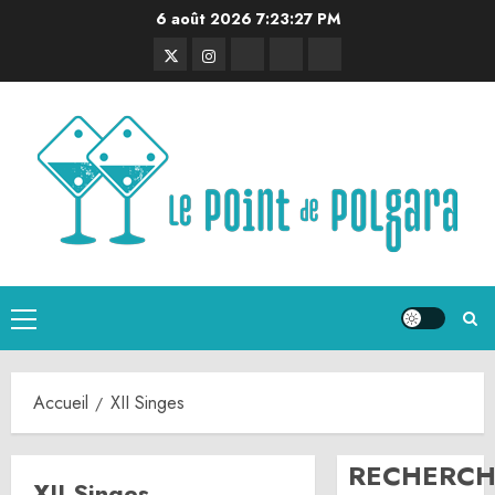
Aller
6 août 2026
7:23:27 PM
au
Twitter
Instagram
RSS
Linktree
Discord
contenu
Menu
principal
Accueil
XII Singes
RECHERCH
XII Singes