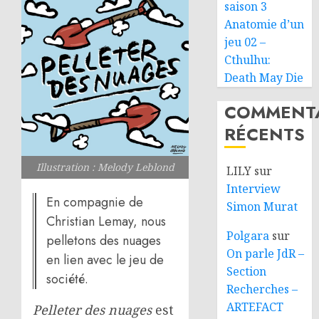
saison 3
Anatomie d’un
jeu 02 –
Cthulhu:
Death May Die
COMMENTA
RÉCENTS
Illustration : Melody Leblond
LILY
sur
Interview
En compagnie de
Simon Murat
Christian Lemay, nous
Polgara
sur
pelletons des nuages
On parle JdR –
en lien avec le jeu de
Section
société.
Recherches –
ARTEFACT
Pelleter des nuages
est