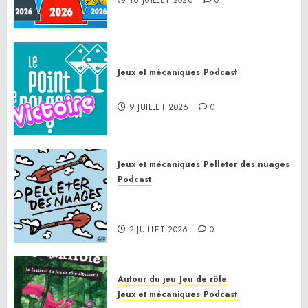
16 JUILLET 2026
0
Jeux et mécaniques
Podcast
Le Point de Victoire
9 JUILLET 2026
0
Jeux et mécaniques
Pelleter des nuages
Podcast
Pelleter des nuages HS : Le
Gathering of Friends 2026
2 JUILLET 2026
0
Autour du jeu
Jeu de rôle
Jeux et mécaniques
Podcast