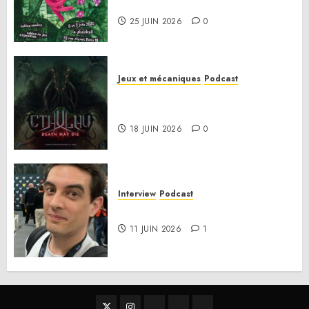
Le bilan de la saison 3
25 JUIN 2026
0
Jeux et mécaniques
Podcast
Anatomie d’un jeu 02 – Cthulhu:
Death May Die
18 JUIN 2026
0
Interview
Podcast
Interview Simon Murat
11 JUIN 2026
1
Twitter
Instagram
RSS
Linktree
Discord