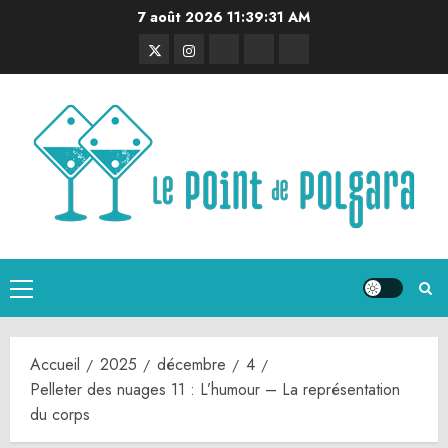
Aller
7 août 2026
11:39:32 AM
au
Twitter
Instagram
RSS
Linktree
Discord
contenu
Menu
principal
Accueil
2025
décembre
4
Pelleter des nuages 11 : L’humour – La représentation
du corps