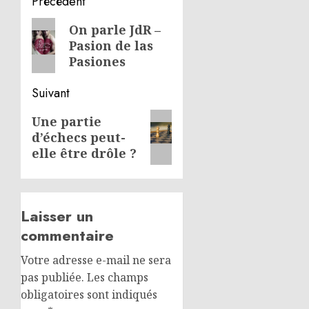
Navigation
Précédent
d’article
Article
On parle JdR –
Pasion de las
précédent:
Pasiones
Suivant
Article
Une partie
d’échecs peut-
suivant:
elle être drôle ?
Laisser un
commentaire
Votre adresse e-mail ne sera
pas publiée.
Les champs
obligatoires sont indiqués