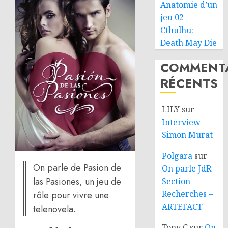
Anatomie d’un
jeu 02 –
Cthulhu:
Death May Die
COMMENTA
RÉCENTS
LILY
sur
Interview
Simon Murat
Polgara
sur
On parle de Pasion de
On parle JdR –
las Pasiones, un jeu de
Section
Recherches –
rôle pour vivre une
ARTEFACT
telenovela.
Tony C
sur
On