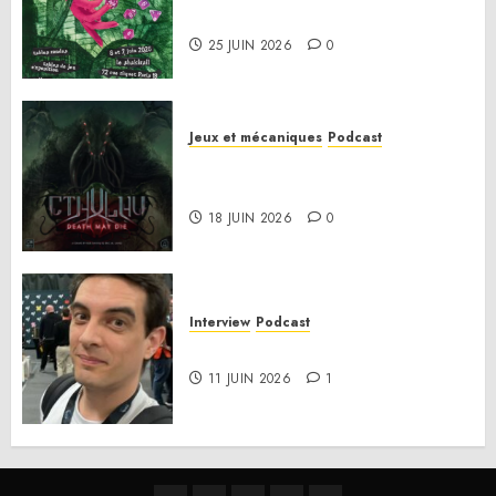
Le bilan de la saison 3
25 JUIN 2026
0
Jeux et mécaniques
Podcast
Anatomie d’un jeu 02 – Cthulhu:
Death May Die
18 JUIN 2026
0
Interview
Podcast
Interview Simon Murat
11 JUIN 2026
1