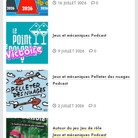
16 JUILLET 2026
0
Jeux et mécaniques
Podcast
Le Point de Victoire
9 JUILLET 2026
0
Jeux et mécaniques
Pelleter des nuages
Podcast
Pelleter des nuages HS : Le
Gathering of Friends 2026
2 JUILLET 2026
0
Autour du jeu
Jeu de rôle
Jeux et mécaniques
Podcast