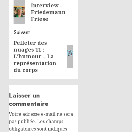
d’article
Article
Interview –
Friedemann
précédent:
Friese
Suivant
Pelleter des
Article
nuages 11 :
suivant:
L’humour – La
représentation
du corps
Laisser un
commentaire
Votre adresse e-mail ne sera
pas publiée.
Les champs
obligatoires sont indiqués