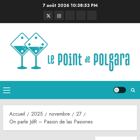
Aller
7 août 2026
10:38:54 PM
au
Twitter
Instagram
RSS
Linktree
Discord
contenu
Menu
principal
Accueil
2025
novembre
27
On parle JdR – Pasion de las Pasiones