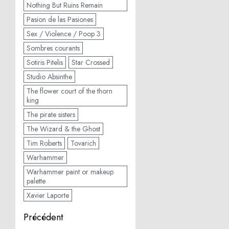
Nothing But Ruins Remain
Pasion de las Pasiones
Sex / Violence / Poop 3
Sombres courants
Sotiris Pitelis
Star Crossed
Studio Absinthe
The flower court of the thorn
king
The pirate sisters
The Wizard & the Ghost
Tim Roberts
Tovarich
Warhammer
Warhammer paint or makeup
palette
Xavier Laporte
Navigation
Précédent