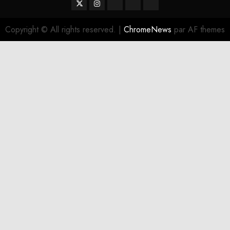
Twitter
Instagram
RSS
Linktree
Discord
Copyright © All rights reserved.
|
ChromeNews
par AF themes