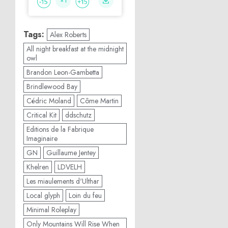
Tags:
Alex Roberts
All night breakfast at the midnight
owl
Brandon Leon-Gambetta
Brindlewood Bay
Cédric Moland
Côme Martin
Critical Kit
ddschutz
Editions de la Fabrique
Imaginaire
GN
Guillaume Jentey
Khelren
LDVELH
Les miaulements d'Ulthar
Local glyph
Loin du feu
Minimal Roleplay
Only Mountains Will Rise When