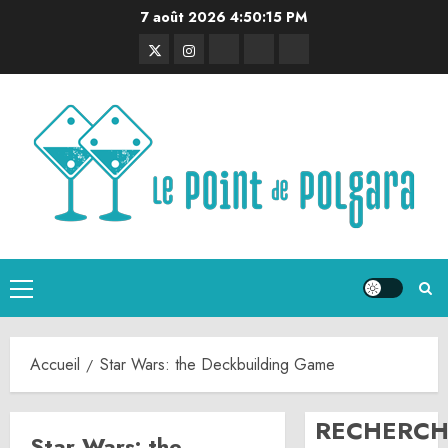
Aller
7 août 2026
4:50:15 PM
au
Twitter
Instagram
RSS
Linktree
Discord
contenu
Menu
principal
Accueil
Star Wars: the Deckbuilding Game
RECHERCH
Star Wars: the