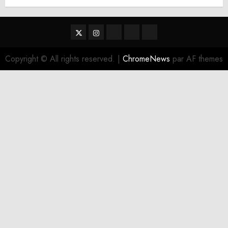
Twitter
Instagram
RSS
Linktree
Discord
Copyright © All rights reserved.
|
ChromeNews
par AF themes