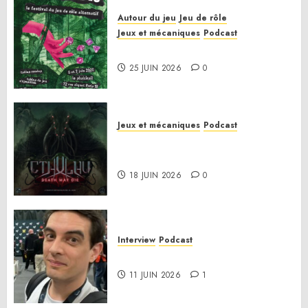
Autour du jeu
Jeu de rôle
Jeux et mécaniques
Podcast
Le bilan de la saison 3
25 JUIN 2026
0
Jeux et mécaniques
Podcast
Anatomie d’un jeu 02 – Cthulhu:
Death May Die
18 JUIN 2026
0
Interview
Podcast
Interview Simon Murat
11 JUIN 2026
1