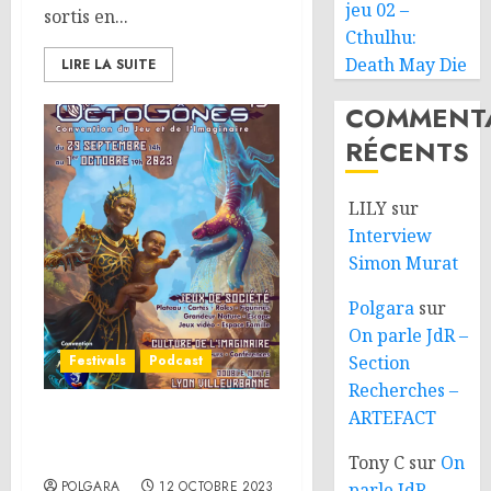
jeu 02 –
sortis en...
Cthulhu:
Death May Die
LIRE LA SUITE
COMMENTA
RÉCENTS
LILY
sur
Interview
Simon Murat
Polgara
sur
On parle JdR –
Festivals
Podcast
Section
Recherches –
ARTEFACT
OctoGônes 2023 –
Retours de festival
Tony C
sur
On
POLGARA
12 OCTOBRE 2023
parle JdR –