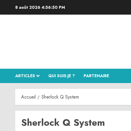
Aller
8 août 2026
4:56:51 PM
au
contenu
ARTICLES
QUI SUIS-JE ?
PARTENAIRE
Accueil
Sherlock Q System
Sherlock Q System