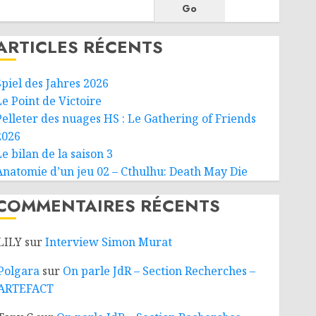
Go
ARTICLES RÉCENTS
Spiel des Jahres 2026
Le Point de Victoire
Pelleter des nuages HS : Le Gathering of Friends
2026
e bilan de la saison 3
Anatomie d’un jeu 02 – Cthulhu: Death May Die
COMMENTAIRES RÉCENTS
LILY
sur
Interview Simon Murat
Polgara
sur
On parle JdR – Section Recherches –
ARTEFACT