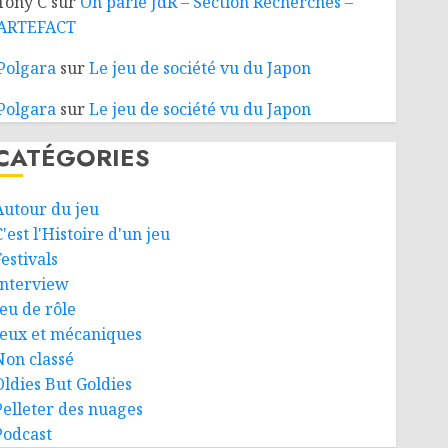
Tony C
sur
On parle JdR – Section Recherches –
ARTEFACT
Polgara
sur
Le jeu de société vu du Japon
Polgara
sur
Le jeu de société vu du Japon
CATÉGORIES
Autour du jeu
'est l'Histoire d'un jeu
estivals
Interview
Jeu de rôle
Jeux et mécaniques
Non classé
Oldies But Goldies
Pelleter des nuages
Podcast