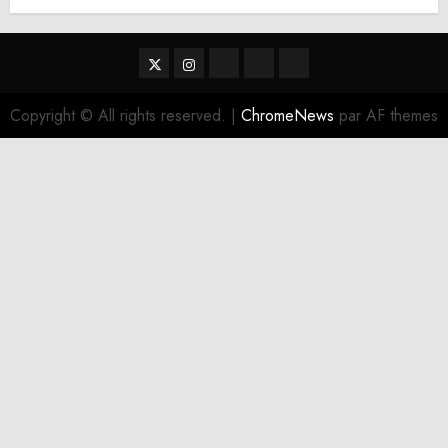
Twitter
Instagram
RSS
Linktree
Discord
Copyright © All rights reserved.
|
ChromeNews
par AF themes