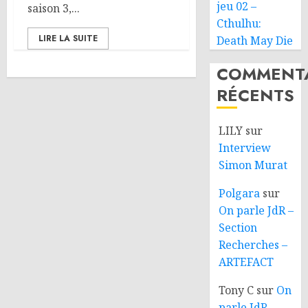
jeu 02 –
saison 3,...
Cthulhu:
LIRE LA SUITE
Death May Die
COMMENTA
RÉCENTS
LILY
sur
Interview
Simon Murat
Polgara
sur
On parle JdR –
Section
Recherches –
ARTEFACT
Tony C
sur
On
parle JdR –