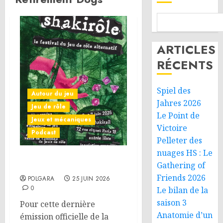
ARTICLES
RÉCENTS
Spiel des
Autour du jeu
Jahres 2026
Jeu de rôle
Le Point de
Jeux et mécaniques
Victoire
Podcast
Pelleter des
nuages HS : Le
Le bilan de la saison 3
Gathering of
Friends 2026
POLGARA
25 JUIN 2026
0
Le bilan de la
saison 3
Pour cette dernière
Anatomie d’un
émission officielle de la