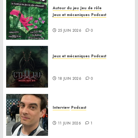
Autour du jeu
Jeu de rôle
Jeux et mécaniques
Podcast
Le bilan de la saison 3
25 JUIN 2026
0
Jeux et mécaniques
Podcast
Anatomie d’un jeu 02 – Cthulhu:
Death May Die
18 JUIN 2026
0
Interview
Podcast
Interview Simon Murat
11 JUIN 2026
1