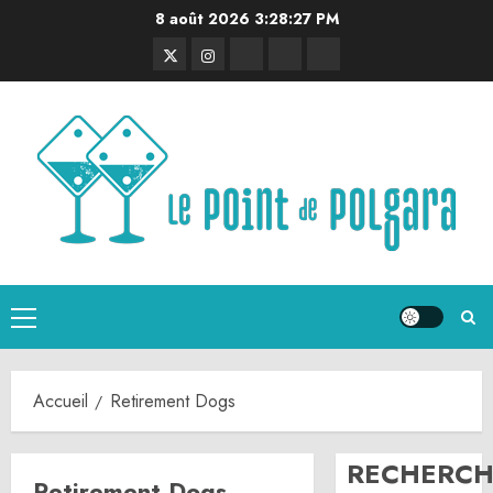
Aller
8 août 2026
3:28:28 PM
au
Twitter
Instagram
RSS
Linktree
Discord
contenu
Menu
principal
Accueil
Retirement Dogs
RECHERCH
Retirement Dogs