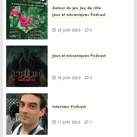
Autour du jeu
Jeu de rôle
Jeux et mécaniques
Podcast
Le bilan de la saison 3
25 JUIN 2026
0
Jeux et mécaniques
Podcast
Anatomie d’un jeu 02 – Cthulhu:
Death May Die
18 JUIN 2026
0
Interview
Podcast
Interview Simon Murat
11 JUIN 2026
1