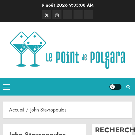
Aller
9 août 2026
9:35:08 AM
au
Twitter
Instagram
RSS
Linktree
Discord
contenu
Menu
principal
Accueil
John Stavropoulos
RECHERCH
John Stavropoulos