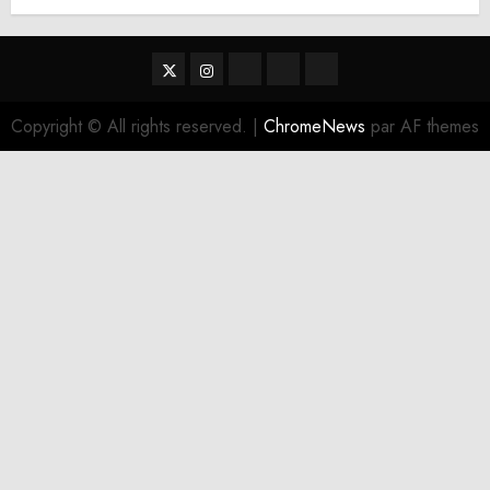
Twitter
Instagram
RSS
Linktree
Discord
Copyright © All rights reserved.
|
ChromeNews
par AF themes