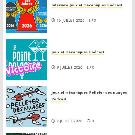
Interview
Jeux et mécaniques
Podcast
Spiel des Jahres 2026
16 JUILLET 2026
0
Jeux et mécaniques
Podcast
Le Point de Victoire
9 JUILLET 2026
0
Jeux et mécaniques
Pelleter des nuages
Podcast
Pelleter des nuages HS : Le
Gathering of Friends 2026
2 JUILLET 2026
0