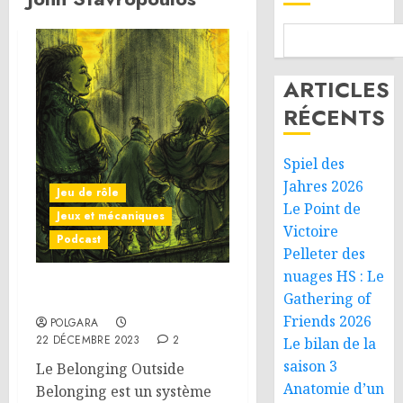
ARTICLES
RÉCENTS
Spiel des
Jahres 2026
Jeu de rôle
Le Point de
Jeux et mécaniques
Victoire
Podcast
Pelleter des
nuages HS : Le
Who is BoB ?
Gathering of
Friends 2026
POLGARA
22 DÉCEMBRE 2023
2
Le bilan de la
saison 3
Le Belonging Outside
Anatomie d’un
Belonging est un système