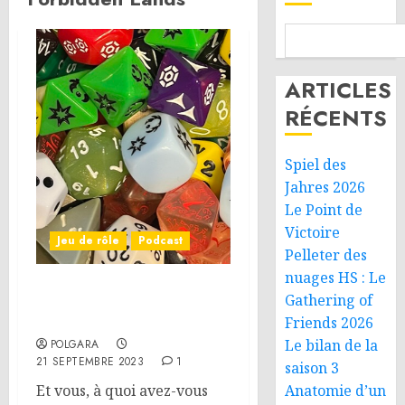
ARTICLES
RÉCENTS
Spiel des
Jahres 2026
Le Point de
Victoire
Jeu de rôle
Podcast
Pelleter des
nuages HS : Le
On parle JdR (septembre
Gathering of
2023)
Friends 2026
Le bilan de la
POLGARA
21 SEPTEMBRE 2023
1
saison 3
Et vous, à quoi avez-vous
Anatomie d’un