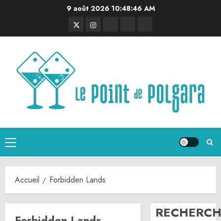
Aller
9 août 2026
10:48:46 AM
au
Twitter
Instagram
RSS
Linktree
Discord
contenu
Menu
principal
Accueil
Forbidden Lands
RECHERCH
Forbidden Lands