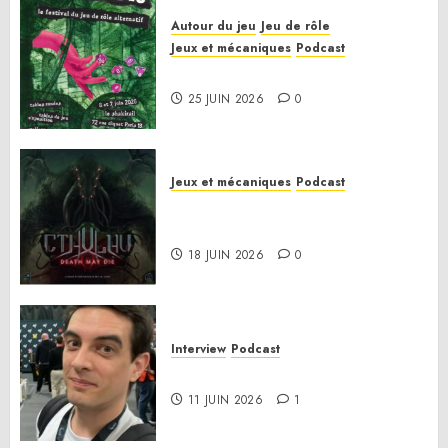
Autour du jeu
Jeu de rôle
Jeux et mécaniques
Podcast
Le bilan de la saison 3
25 JUIN 2026
0
Jeux et mécaniques
Podcast
Anatomie d’un jeu 02 – Cthulhu:
Death May Die
18 JUIN 2026
0
Interview
Podcast
Interview Simon Murat
11 JUIN 2026
1