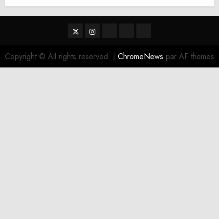
Twitter
Instagram
RSS
Linktree
Discord
Copyright © All rights reserved.
|
ChromeNews
par AF themes