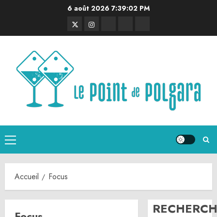
Aller
6 août 2026
7:39:03 PM
au
Twitter
Instagram
RSS
Linktree
Discord
contenu
Menu
principal
Accueil
Focus
RECHERCH
Focus