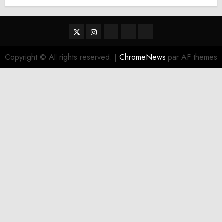
Twitter
Instagram
RSS
Linktree
Discord
Copyright © All rights reserved.
|
ChromeNews
par AF themes