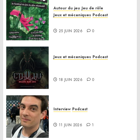
Autour du jeu
Jeu de rôle
Jeux et mécaniques
Podcast
Le bilan de la saison 3
25 JUIN 2026
0
Jeux et mécaniques
Podcast
Anatomie d’un jeu 02 – Cthulhu:
Death May Die
18 JUIN 2026
0
Interview
Podcast
Interview Simon Murat
11 JUIN 2026
1