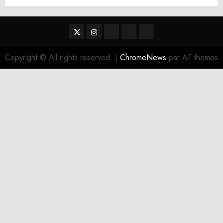
Twitter
Instagram
RSS
Linktree
Discord
Copyright © All rights reserved.
|
ChromeNews
par AF themes