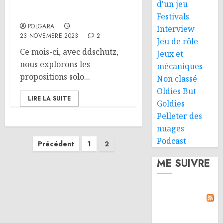
On parle JdR – Jouer en
d'un jeu
solo
Festivals
POLGARA
Interview
23 NOVEMBRE 2023
2
Jeu de rôle
Ce mois-ci, avec ddschutz,
Jeux et
nous explorons les
mécaniques
propositions solo...
Non classé
Oldies But
LIRE LA SUITE
Goldies
Pelleter des
nuages
Pagination
Podcast
Précédent
1
2
des
ME SUIVRE
publications