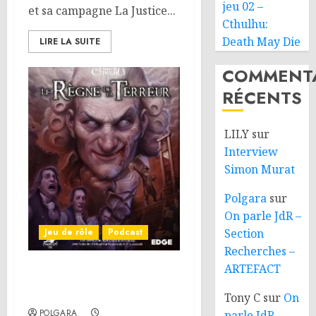
jeu 02 –
et sa campagne La Justice...
Cthulhu:
Death May Die
LIRE LA SUITE
COMMENTA
RÉCENTS
LILY
sur
Interview
Simon Murat
Polgara
sur
On parle JdR –
Jeu de rôle
Podcast
Section
Recherches –
ARTEFACT
On parle JdR – Le Règne
de la Terreur
Tony C
sur
On
POLGARA
parle JdR –