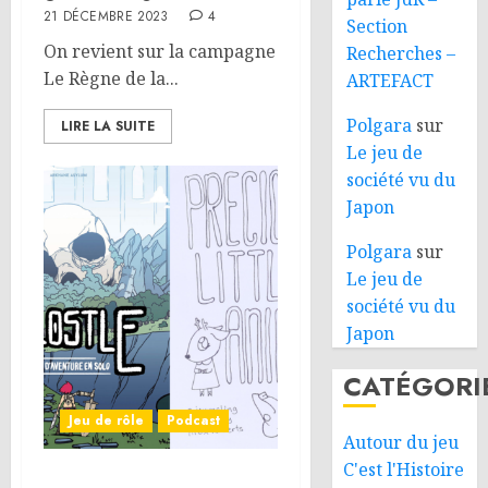
21 DÉCEMBRE 2023
4
Section
On revient sur la campagne
Recherches –
Le Règne de la...
ARTEFACT
Polgara
sur
LIRE LA SUITE
Le jeu de
société vu du
Japon
Polgara
sur
Le jeu de
société vu du
Japon
CATÉGORI
Jeu de rôle
Podcast
Autour du jeu
C'est l'Histoire