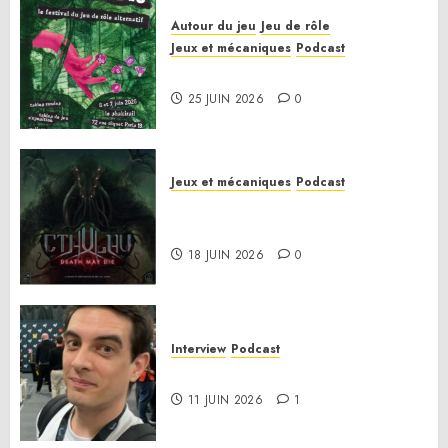
Autour du jeu
Jeu de rôle
Jeux et mécaniques
Podcast
Le bilan de la saison 3
25 JUIN 2026
0
Jeux et mécaniques
Podcast
Anatomie d’un jeu 02 – Cthulhu:
Death May Die
18 JUIN 2026
0
Interview
Podcast
Interview Simon Murat
11 JUIN 2026
1