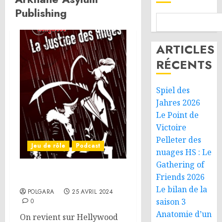
Publishing
ARTICLES
RÉCENTS
Spiel des
Jahres 2026
Le Point de
Victoire
Pelleter des
Jeu de rôle
Podcast
nuages HS : Le
Gathering of
Friends 2026
On parle JdR – Hellywood
Le bilan de la
POLGARA
25 AVRIL 2024
saison 3
0
Anatomie d’un
On revient sur Hellywood