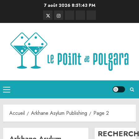
Aller
7 août 2026
8:51:44 PM
au
Twitter
Instagram
RSS
Linktree
Discord
contenu
Menu
principal
Accueil
Arkhane Asylum Publishing
Page 2
RECHERCH
Arkhane Asylum