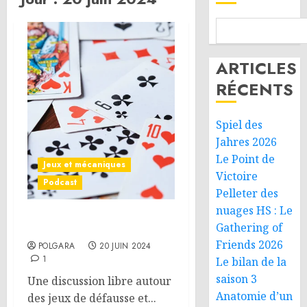
ARTICLES
RÉCENTS
Spiel des
Jahres 2026
Le Point de
Jeux et mécaniques
Victoire
Podcast
Pelleter des
nuages HS : Le
Défausse et escalade
Gathering of
Friends 2026
POLGARA
20 JUIN 2024
1
Le bilan de la
saison 3
Une discussion libre autour
Anatomie d’un
des jeux de défausse et...