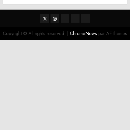
Twitter
Instagram
RSS
Linktree
Discord
Copyright © All rights reserved.
|
ChromeNews
par AF themes