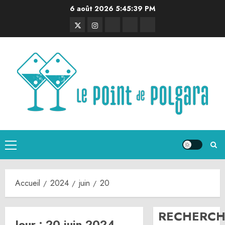
Aller
6 août 2026
5:45:39 PM
au
Twitter
Instagram
RSS
Linktree
Discord
contenu
Menu
principal
Accueil
2024
juin
20
RECHERCH
Jour :
20 juin 2024