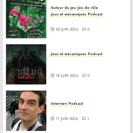
Autour du jeu
Jeu de rôle
Jeux et mécaniques
Podcast
Le bilan de la saison 3
25 JUIN 2026
0
Jeux et mécaniques
Podcast
Anatomie d’un jeu 02 – Cthulhu:
Death May Die
18 JUIN 2026
0
Interview
Podcast
Interview Simon Murat
11 JUIN 2026
1