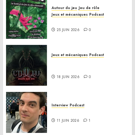
Autour du jeu
Jeu de rôle
Jeux et mécaniques
Podcast
Le bilan de la saison 3
25 JUIN 2026
0
Jeux et mécaniques
Podcast
Anatomie d’un jeu 02 – Cthulhu:
Death May Die
18 JUIN 2026
0
Interview
Podcast
Interview Simon Murat
11 JUIN 2026
1