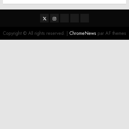
Twitter
Instagram
RSS
Linktree
Discord
Copyright © All rights reserved.
|
ChromeNews
par AF themes