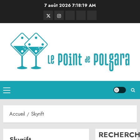
Aller
7 août 2026
7:18:19 AM
au
Twitter
Instagram
RSS
Linktree
Discord
contenu
Menu
principal
Accueil
Skyrift
RECHERCH
Skyrift