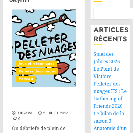
ARTICLES
RÉCENTS
Spiel des
Jahres 2026
Jeux et mécaniques
Le Point de
Pelleter des nuages
Victoire
Podcast
Pelleter des
nuages HS : Le
Pelleter des nuages HS : Le
Gathering of
Gathering of Friends 2026
Friends 2026
Le bilan de la
POLGARA
2 JUILLET 2026
0
saison 3
On débriefe de plein de
Anatomie d’un