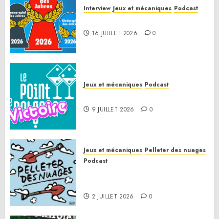
Interview
Jeux et mécaniques
Podcast
Spiel des Jahres 2026
16 JUILLET 2026
0
Jeux et mécaniques
Podcast
Le Point de Victoire
9 JUILLET 2026
0
Jeux et mécaniques
Pelleter des nuages
Podcast
Pelleter des nuages HS : Le
Gathering of Friends 2026
2 JUILLET 2026
0