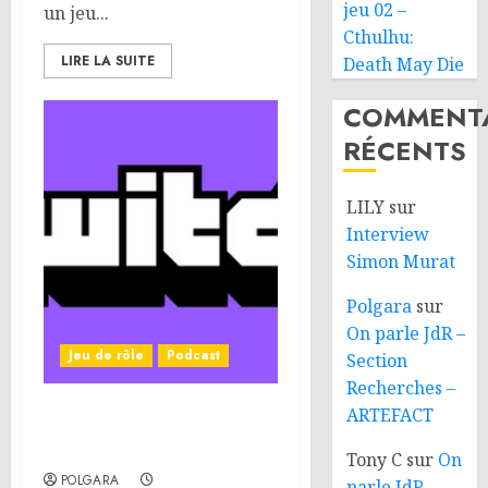
jeu 02 –
un jeu...
Cthulhu:
LIRE LA SUITE
Death May Die
COMMENTA
RÉCENTS
LILY
sur
Interview
Simon Murat
Polgara
sur
On parle JdR –
Jeu de rôle
Podcast
Section
Recherches –
ARTEFACT
On parle JdR – Streamer
du JdR sur Twitch
Tony C
sur
On
POLGARA
parle JdR –