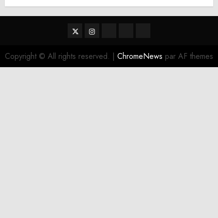
Twitter
Instagram
RSS
Linktree
Discord
Copyright © All rights reserved.
|
ChromeNews
par AF themes