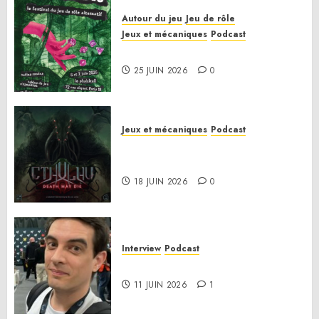
Autour du jeu
Jeu de rôle
Jeux et mécaniques
Podcast
Le bilan de la saison 3
25 JUIN 2026
0
Jeux et mécaniques
Podcast
Anatomie d’un jeu 02 – Cthulhu:
Death May Die
18 JUIN 2026
0
Interview
Podcast
Interview Simon Murat
11 JUIN 2026
1