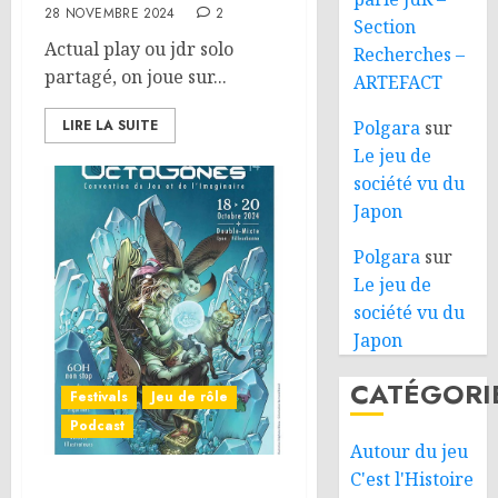
28 NOVEMBRE 2024
2
Section
Actual play ou jdr solo
Recherches –
partagé, on joue sur...
ARTEFACT
LIRE LA SUITE
Polgara
sur
Le jeu de
société vu du
Japon
Polgara
sur
Le jeu de
société vu du
Japon
CATÉGORI
Festivals
Jeu de rôle
Podcast
Autour du jeu
C'est l'Histoire