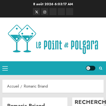
Aller
8 août 2026
6:03:18 AM
au
Twitter
Instagram
RSS
Linktree
Discord
contenu
Menu
principal
Accueil
Romaric Briand
RECHERCH
Romaric Briand