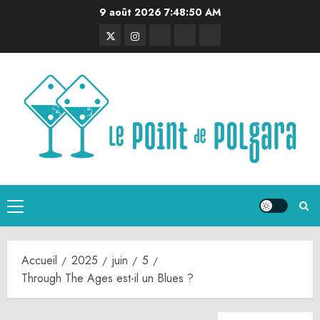
Aller
9 août 2026
7:48:51 AM
au
Twitter
Instagram
RSS
Linktree
Discord
contenu
Menu
principal
Accueil
2025
juin
5
Through The Ages est-il un Blues ?