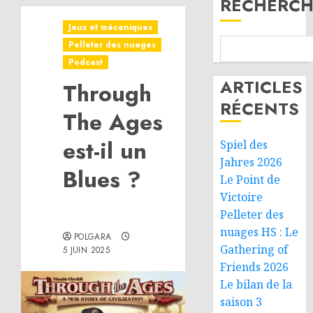
RECHERCH
Jeux et mécaniques
Pelleter des nuages
Podcast
ARTICLES
Through
RÉCENTS
The Ages
est-il un
Spiel des
Jahres 2026
Blues ?
Le Point de
Victoire
Pelleter des
nuages HS : Le
POLGARA
Gathering of
5 JUIN 2025
Friends 2026
Le bilan de la
saison 3