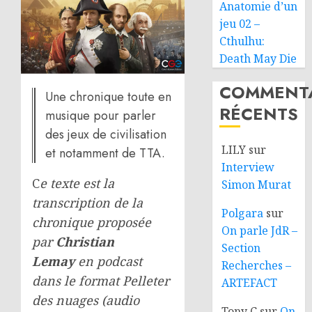
Anatomie d’un
jeu 02 –
Cthulhu:
Death May Die
COMMENTA
Une chronique toute en
RÉCENTS
musique pour parler
des jeux de civilisation
LILY
sur
et notamment de TTA.
Interview
C
e texte est la
Simon Murat
transcription de la
Polgara
sur
chronique proposée
On parle JdR –
par
Christian
Section
Lemay
en podcast
Recherches –
dans le format Pelleter
ARTEFACT
des nuages
(audio
Tony C
sur
On