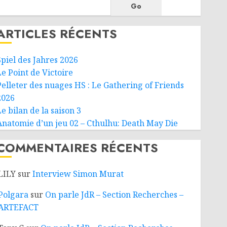
Go
ARTICLES RÉCENTS
Spiel des Jahres 2026
Le Point de Victoire
Pelleter des nuages HS : Le Gathering of Friends
2026
e bilan de la saison 3
Anatomie d’un jeu 02 – Cthulhu: Death May Die
COMMENTAIRES RÉCENTS
LILY
sur
Interview Simon Murat
Polgara
sur
On parle JdR – Section Recherches –
ARTEFACT