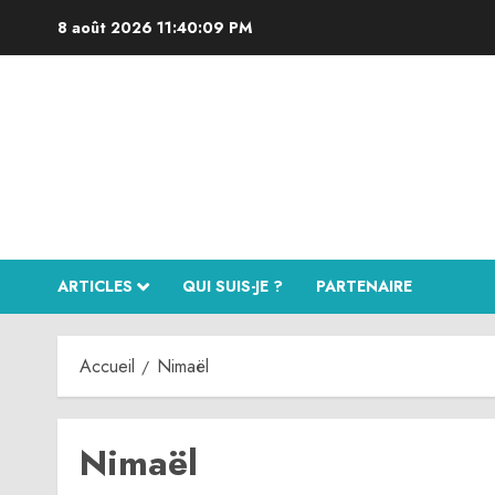
Aller
8 août 2026
11:40:10 PM
au
contenu
ARTICLES
QUI SUIS-JE ?
PARTENAIRE
Accueil
Nimaël
Nimaël