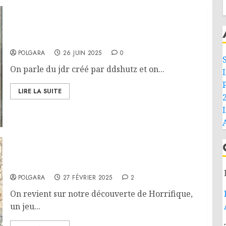
On parle JdR – Vador is the new Pope et le bilan
POLGARA
26 JUIN 2025
0
On parle du jdr créé par ddshutz et on...
LIRE LA SUITE
L
On parle JdR – Horrifique
POLGARA
27 FÉVRIER 2025
2
On revient sur notre découverte de Horrifique,
un jeu...