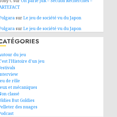
Tony C
sur
On parle JdR – Section Recherches –
ARTEFACT
Polgara
sur
Le jeu de société vu du Japon
Polgara
sur
Le jeu de société vu du Japon
CATÉGORIES
Autour du jeu
'est l'Histoire d'un jeu
estivals
Interview
Jeu de rôle
Jeux et mécaniques
Non classé
Oldies But Goldies
Pelleter des nuages
Podcast