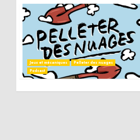
Jeux et mécaniques
Pelleter des nuages
Podcast