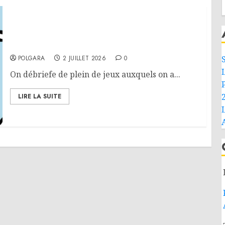
Pelleter des nuages HS : Le Gathering of
Friends 2026
POLGARA
2 JUILLET 2026
0
On débriefe de plein de jeux auxquels on a...
LIRE LA SUITE
L