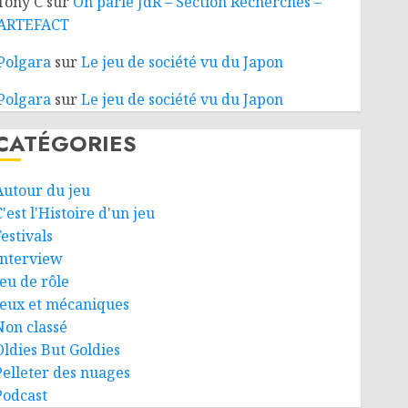
Tony C
sur
On parle JdR – Section Recherches –
ARTEFACT
Polgara
sur
Le jeu de société vu du Japon
Polgara
sur
Le jeu de société vu du Japon
CATÉGORIES
Autour du jeu
'est l'Histoire d'un jeu
estivals
Interview
Jeu de rôle
Jeux et mécaniques
Non classé
Oldies But Goldies
Pelleter des nuages
Podcast