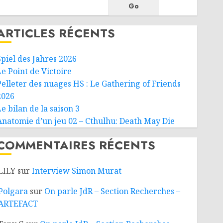
Go
ARTICLES RÉCENTS
Spiel des Jahres 2026
Le Point de Victoire
Pelleter des nuages HS : Le Gathering of Friends
2026
e bilan de la saison 3
Anatomie d’un jeu 02 – Cthulhu: Death May Die
COMMENTAIRES RÉCENTS
LILY
sur
Interview Simon Murat
Polgara
sur
On parle JdR – Section Recherches –
ARTEFACT