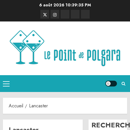
Aller
6 août 2026
10:39:35 PM
au
Twitter
Instagram
RSS
Linktree
Discord
contenu
Menu
principal
Accueil
Lancaster
RECHERCH
Lancaster