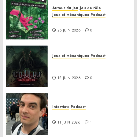
Autour du jeu
Jeu de rôle
Jeux et mécaniques
Podcast
Le bilan de la saison 3
25 JUIN 2026
0
Jeux et mécaniques
Podcast
Anatomie d’un jeu 02 – Cthulhu:
Death May Die
18 JUIN 2026
0
Interview
Podcast
Interview Simon Murat
11 JUIN 2026
1