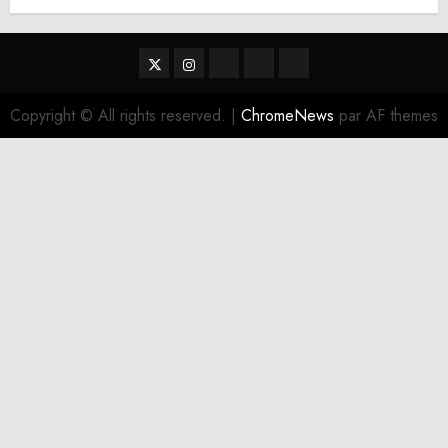
Twitter
Instagram
RSS
Linktree
Discord
Copyright © All rights reserved.
|
ChromeNews
par AF themes