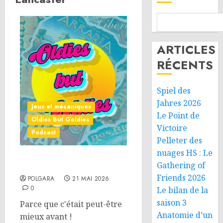
ARTICLES
RÉCENTS
Spiel des
Jahres 2026
Jeux et mécaniques
Le Point de
Oldies But Goldies
Victoire
Podcast
Pelleter des
nuages HS : Le
Oldies But Goldies 04
Gathering of
Friends 2026
POLGARA
21 MAI 2026
0
Le bilan de la
saison 3
Parce que c'était peut-être
Anatomie d’un
mieux avant !