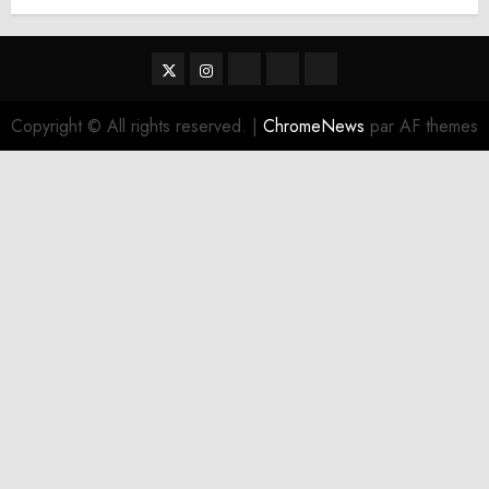
Twitter
Instagram
RSS
Linktree
Discord
Copyright © All rights reserved.
|
ChromeNews
par AF themes