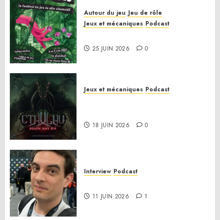
Autour du jeu
Jeu de rôle
Jeux et mécaniques
Podcast
Le bilan de la saison 3
25 JUIN 2026
0
Jeux et mécaniques
Podcast
Anatomie d’un jeu 02 – Cthulhu:
Death May Die
18 JUIN 2026
0
Interview
Podcast
Interview Simon Murat
11 JUIN 2026
1