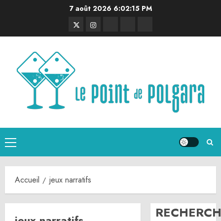
Aller
7 août 2026
6:02:16 PM
au
Twitter
Instagram
RSS
Linktree
Discord
contenu
Menu
principal
Accueil
jeux narratifs
RECHERCH
jeux narratifs