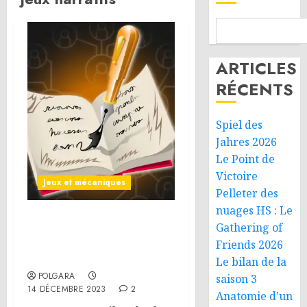
ARTICLES
RÉCENTS
Spiel des
Jahres 2026
Le Point de
Victoire
Jeux et mécaniques
Pelleter des
nuages HS : Le
L’usage des techniques
Gathering of
narratives dans le jeu de
Friends 2026
société
Le bilan de la
POLGARA
saison 3
14 DÉCEMBRE 2023
2
Anatomie d’un