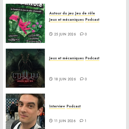
Autour du jeu
Jeu de rôle
Jeux et mécaniques
Podcast
Le bilan de la saison 3
25 JUIN 2026
0
Jeux et mécaniques
Podcast
Anatomie d’un jeu 02 – Cthulhu:
Death May Die
18 JUIN 2026
0
Interview
Podcast
Interview Simon Murat
11 JUIN 2026
1