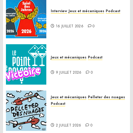
Interview
Jeux et mécaniques
Podcast
Spiel des Jahres 2026
16 JUILLET 2026
0
Jeux et mécaniques
Podcast
Le Point de Victoire
9 JUILLET 2026
0
Jeux et mécaniques
Pelleter des nuages
Podcast
Pelleter des nuages HS : Le
Gathering of Friends 2026
2 JUILLET 2026
0