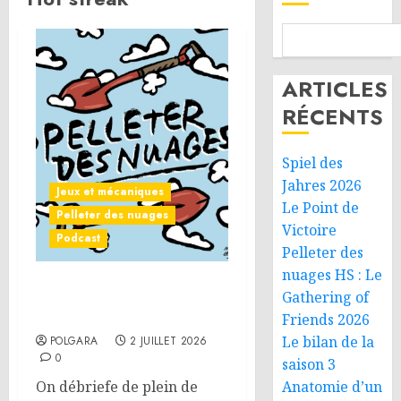
ARTICLES
RÉCENTS
Spiel des
Jahres 2026
Jeux et mécaniques
Le Point de
Pelleter des nuages
Victoire
Podcast
Pelleter des
nuages HS : Le
Pelleter des nuages HS : Le
Gathering of
Gathering of Friends 2026
Friends 2026
Le bilan de la
POLGARA
2 JUILLET 2026
0
saison 3
On débriefe de plein de
Anatomie d’un