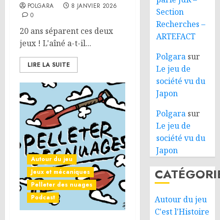
POLGARA
8 JANVIER 2026
Section
0
Recherches –
20 ans séparent ces deux
ARTEFACT
jeux ! L'aîné a-t-il...
Polgara
sur
LIRE LA SUITE
Le jeu de
société vu du
Japon
Polgara
sur
Le jeu de
société vu du
Japon
Autour du jeu
CATÉGORI
Jeux et mécaniques
Pelleter des nuages
Podcast
Autour du jeu
C'est l'Histoire