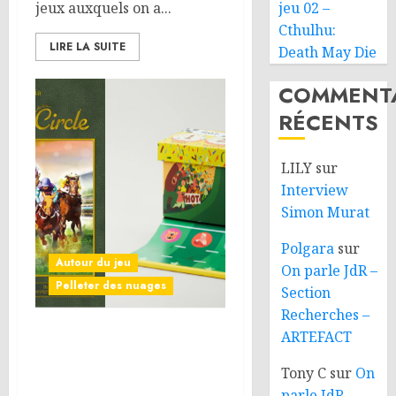
jeux auxquels on a...
jeu 02 –
Cthulhu:
LIRE LA SUITE
Death May Die
COMMENTA
RÉCENTS
LILY
sur
Interview
Simon Murat
Polgara
sur
Autour du jeu
On parle JdR –
Pelleter des nuages
Section
Recherches –
ARTEFACT
Que veut dire « mal
vieillir » pour un jeu de
Tony C
sur
On
société ?
parle JdR –