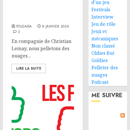
d'un jeu
Pelleter des nuages 12 :
Festivals
Mal Vieillir – Jeux et tests
Interview
psy
Jeu de rôle
POLGARA
8 JANVIER 2026
Jeux et
2
mécaniques
En compagnie de Christian
Non classé
Lemay, nous pelletons des
Oldies But
nuages...
Goldies
Pelleter des
LIRE LA SUITE
nuages
Podcast
ME SUIVRE