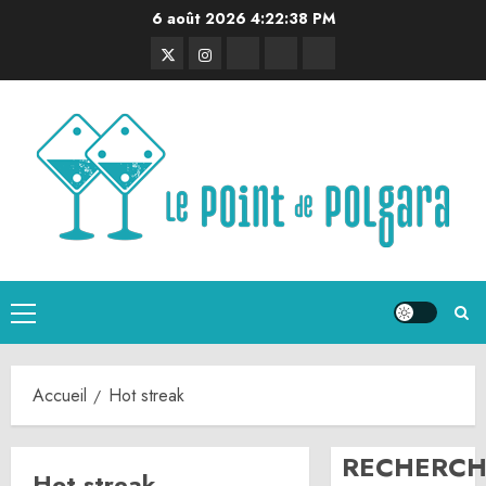
Aller
6 août 2026
4:22:39 PM
au
Twitter
Instagram
RSS
Linktree
Discord
contenu
Menu
principal
Accueil
Hot streak
RECHERCH
Hot streak