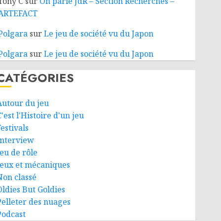
Tony C
sur
On parle JdR – Section Recherches –
ARTEFACT
Polgara
sur
Le jeu de société vu du Japon
Polgara
sur
Le jeu de société vu du Japon
CATÉGORIES
Autour du jeu
'est l'Histoire d'un jeu
estivals
Interview
Jeu de rôle
Jeux et mécaniques
Non classé
Oldies But Goldies
Pelleter des nuages
Podcast