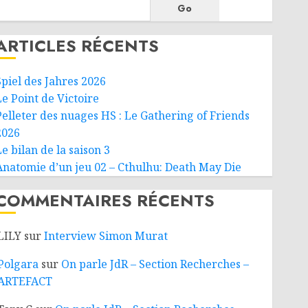
Go
ARTICLES RÉCENTS
Spiel des Jahres 2026
Le Point de Victoire
Pelleter des nuages HS : Le Gathering of Friends
2026
e bilan de la saison 3
Anatomie d’un jeu 02 – Cthulhu: Death May Die
COMMENTAIRES RÉCENTS
LILY
sur
Interview Simon Murat
Polgara
sur
On parle JdR – Section Recherches –
ARTEFACT