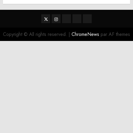
Twitter
Instagram
RSS
Linktree
Discord
Copyright © All rights reserved.
|
ChromeNews
par AF themes