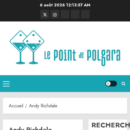
Aller
6 août 2026
12:13:57 AM
au
Twitter
Instagram
RSS
Linktree
Discord
contenu
Menu
principal
Accueil
Andy Richdale
RECHERCH
Andy Richdale