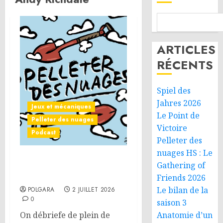
ARTICLES
RÉCENTS
Spiel des
Jahres 2026
Jeux et mécaniques
Le Point de
Pelleter des nuages
Victoire
Podcast
Pelleter des
nuages HS : Le
Pelleter des nuages HS : Le
Gathering of
Gathering of Friends 2026
Friends 2026
Le bilan de la
POLGARA
2 JUILLET 2026
0
saison 3
On débriefe de plein de
Anatomie d’un