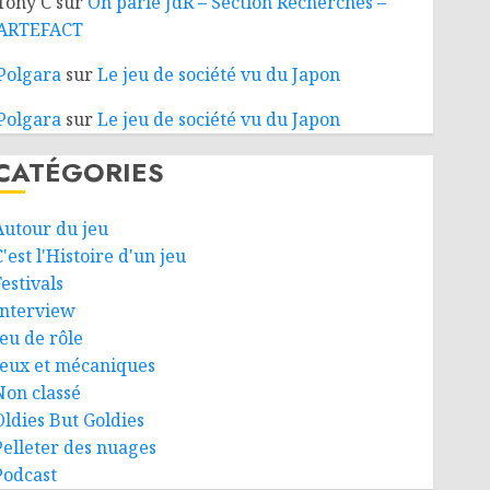
Tony C
sur
On parle JdR – Section Recherches –
ARTEFACT
Polgara
sur
Le jeu de société vu du Japon
Polgara
sur
Le jeu de société vu du Japon
CATÉGORIES
Autour du jeu
'est l'Histoire d'un jeu
estivals
Interview
Jeu de rôle
Jeux et mécaniques
Non classé
Oldies But Goldies
Pelleter des nuages
Podcast