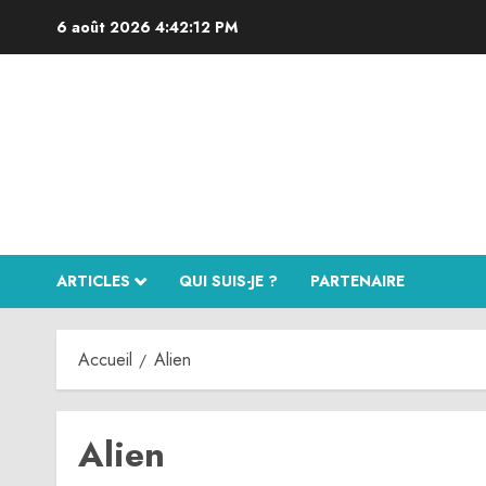
Aller
6 août 2026
4:42:12 PM
au
contenu
ARTICLES
QUI SUIS-JE ?
PARTENAIRE
Accueil
Alien
Alien