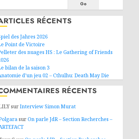
Go
ARTICLES RÉCENTS
Spiel des Jahres 2026
Le Point de Victoire
Pelleter des nuages HS : Le Gathering of Friends
2026
e bilan de la saison 3
Anatomie d’un jeu 02 – Cthulhu: Death May Die
COMMENTAIRES RÉCENTS
LILY
sur
Interview Simon Murat
Polgara
sur
On parle JdR – Section Recherches –
ARTEFACT