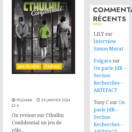
COMMENTA
RÉCENTS
LILY
sur
Interview
Simon Murat
Polgara
sur
Jeu de rôle
Podcast
On parle JdR –
Section
Recherches –
On parle JdR – Cthulhu
ARTEFACT
Confidential
POLGARA
25 JANVIER 2024
Tony C
sur
On
4
parle JdR –
On revient sur Cthulhu
Section
Confidential un jeu de
Recherches –
rôle...
ARTEFACT