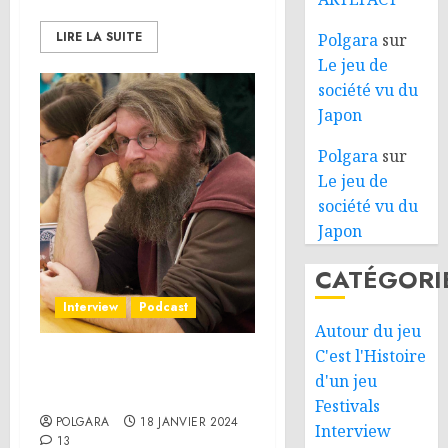
LIRE LA SUITE
Polgara
sur
Le jeu de
société vu du
Japon
Polgara
sur
Le jeu de
société vu du
Japon
CATÉGORI
Interview
Podcast
Autour du jeu
C'est l'Histoire
Interview – Henri
d'un jeu
Kermarrec
Festivals
POLGARA
18 JANVIER 2024
Interview
13