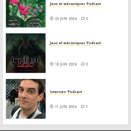
Jeux et mécaniques
Podcast
Le bilan de la saison 3
25 JUIN 2026
0
Jeux et mécaniques
Podcast
Anatomie d’un jeu 02 – Cthulhu:
Death May Die
18 JUIN 2026
0
Interview
Podcast
Interview Simon Murat
11 JUIN 2026
1