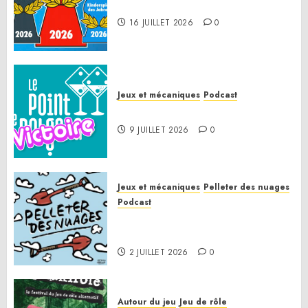
Spiel des Jahres 2026
16 JUILLET 2026
0
Jeux et mécaniques
Podcast
Le Point de Victoire
9 JUILLET 2026
0
Jeux et mécaniques
Pelleter des nuages
Podcast
Pelleter des nuages HS : Le
Gathering of Friends 2026
2 JUILLET 2026
0
Autour du jeu
Jeu de rôle