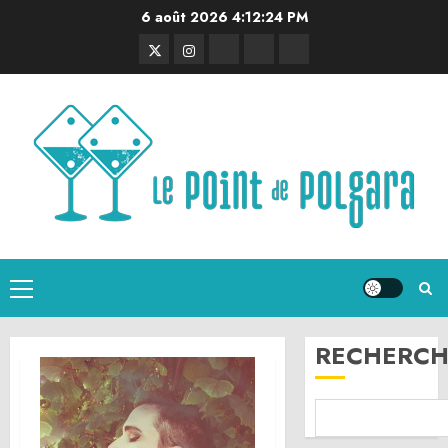
Aller
6 août 2026
4:12:25 PM
au
Twitter
Instagram
RSS
Linktree
Discord
contenu
Menu
principal
RECHERCH