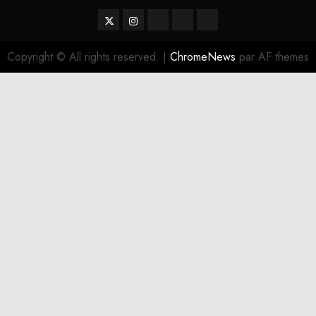
Twitter
Instagram
RSS
Linktree
Discord
Copyright © All rights reserved.
|
ChromeNews
par AF themes