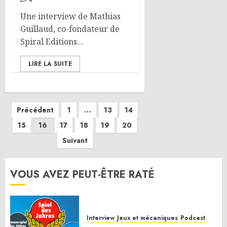
4
Une interview de Mathias
Guillaud, co-fondateur de
Spiral Editions...
LIRE LA SUITE
Pagination
Précédent
1
…
13
14
15
16
17
18
19
20
des
Suivant
publications
VOUS AVEZ PEUT-ÊTRE RATÉ
Interview
Jeux et mécaniques
Podcast