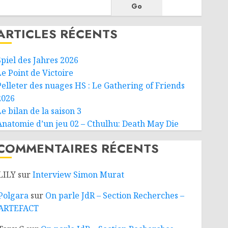
Go
ARTICLES RÉCENTS
Spiel des Jahres 2026
Le Point de Victoire
Pelleter des nuages HS : Le Gathering of Friends
2026
e bilan de la saison 3
Anatomie d’un jeu 02 – Cthulhu: Death May Die
COMMENTAIRES RÉCENTS
LILY
sur
Interview Simon Murat
Polgara
sur
On parle JdR – Section Recherches –
ARTEFACT