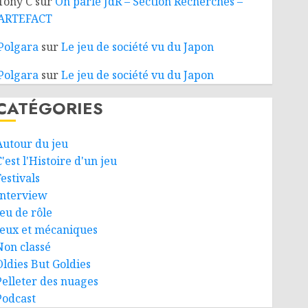
Tony C
sur
On parle JdR – Section Recherches –
ARTEFACT
Polgara
sur
Le jeu de société vu du Japon
Polgara
sur
Le jeu de société vu du Japon
CATÉGORIES
Autour du jeu
'est l'Histoire d'un jeu
estivals
Interview
Jeu de rôle
Jeux et mécaniques
Non classé
Oldies But Goldies
Pelleter des nuages
Podcast