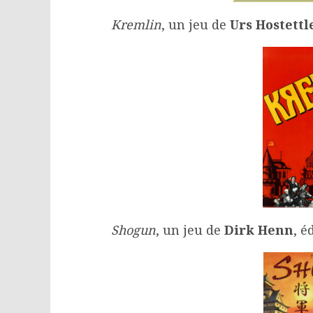
Kremlin
, un jeu de
Urs Hostettl
Shogun
, un jeu de
Dirk Henn
, é