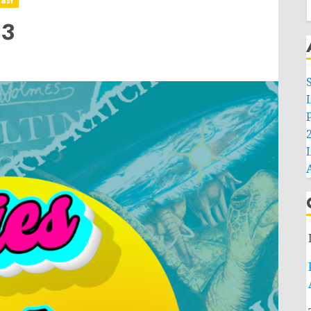
ast
03
L