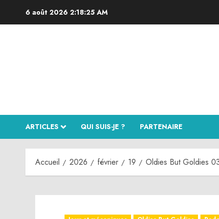
Aller
6 août 2026
2:18:26 AM
au
contenu
ARTICLES
QUI SUIS-JE ?
PARTENAIRE
Accueil
2026
février
19
Oldies But Goldies 0