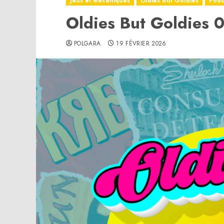
Jeux et mécaniques
Oldies But Goldies
Podc
Oldies But Goldies 
POLGARA
19 FÉVRIER 2026