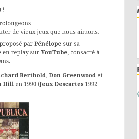
 !
prolongeons
uter de vieux jeux que nous aimons.
proposé par
Pénélope
sur sa
e en replay sur
YouTube
, consacré à
ans.
ichard Berthold
,
Don Greenwood
et
 Hill
en 1990 (
Jeux Descartes
1992