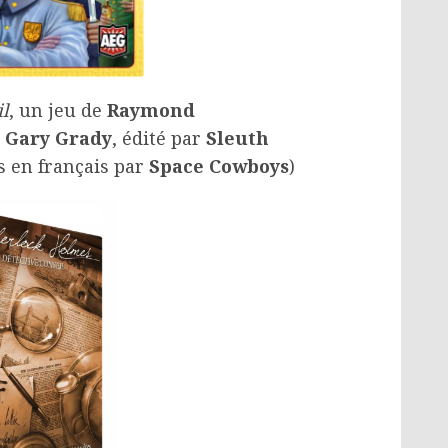
l
, un jeu de
Raymond
t
Gary Grady
, édité par
Sleuth
 en français par
Space Cowboys
)