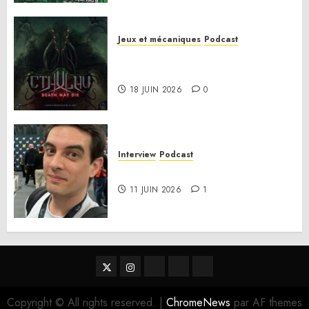
Jeux et mécaniques
Podcast
Anatomie d’un jeu 02 – Cthulhu:
Death May Die
18 JUIN 2026
0
Interview
Podcast
Interview Simon Murat
11 JUIN 2026
1
Twitter
Instagram
RSS
Linktree
Discord
Copyright © All rights reserved.
|
ChromeNews
par AF themes