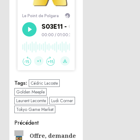
Tags:
Cédric Lacoste
Golden Meeple
Laurent Lecomte
Ludi Corner
Tokyo Game Market
Navigation
Précédent
d’article
Article
Offre, demande