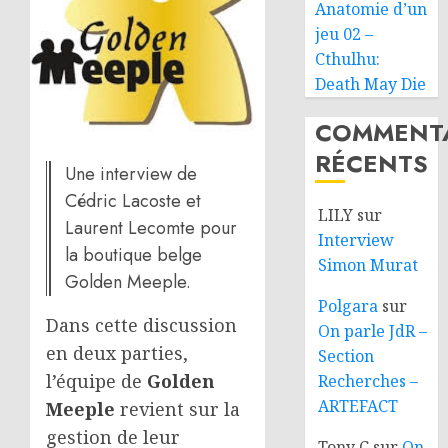
Anatomie d’un
jeu 02 –
Cthulhu:
Death May Die
COMMENTA
RÉCENTS
Une interview de
Cédric Lacoste et
LILY
sur
Laurent Lecomte pour
Interview
la boutique belge
Simon Murat
Golden Meeple.
Polgara
sur
Dans cette discussion
On parle JdR –
en deux parties,
Section
l’équipe de
Golden
Recherches –
ARTEFACT
Meeple
revient sur la
gestion de leur
Tony C
sur
On