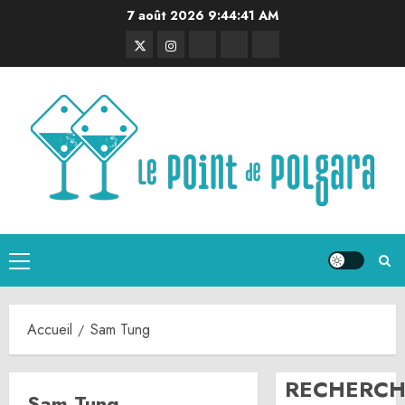
Aller
7 août 2026
9:44:41 AM
au
Twitter
Instagram
RSS
Linktree
Discord
contenu
Menu
principal
Accueil
Sam Tung
RECHERCH
Sam Tung