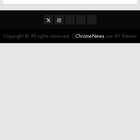
Twitter
Instagram
RSS
Linktree
Discord
Copyright © All rights reserved.
|
ChromeNews
par AF themes