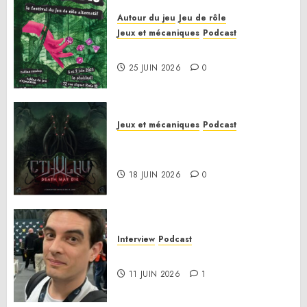
Autour du jeu
Jeu de rôle
Jeux et mécaniques
Podcast
Le bilan de la saison 3
25 JUIN 2026
0
Jeux et mécaniques
Podcast
Anatomie d’un jeu 02 – Cthulhu:
Death May Die
18 JUIN 2026
0
Interview
Podcast
Interview Simon Murat
11 JUIN 2026
1