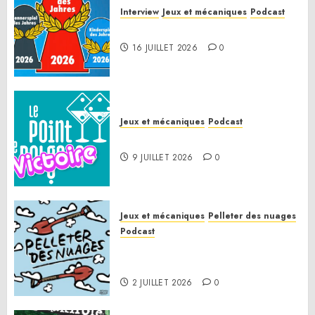
Interview
Jeux et mécaniques
Podcast
Spiel des Jahres 2026
16 JUILLET 2026
0
Jeux et mécaniques
Podcast
Le Point de Victoire
9 JUILLET 2026
0
Jeux et mécaniques
Pelleter des nuages
Podcast
Pelleter des nuages HS : Le
Gathering of Friends 2026
2 JUILLET 2026
0