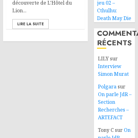
découverte de L'Hôtel du
jeu 02 –
Lion...
Cthulhu:
Death May Die
LIRE LA SUITE
COMMENTA
RÉCENTS
LILY
sur
Interview
Simon Murat
Polgara
sur
On parle JdR –
Section
Recherches –
ARTEFACT
Tony C
sur
On
parle JdR –