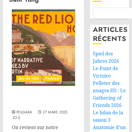
ARTICLES
RÉCENTS
Spiel des
Jahres 2026
Le Point de
Victoire
Jeu de rôle
Podcast
Pelleter des
nuages HS : Le
On parle JdR – L’Hôtel du
Gathering of
Lion Rouge
Friends 2026
Le bilan de la
POLGARA
27 MARS 2025
0
saison 3
On revient sur notre
Anatomie d’un