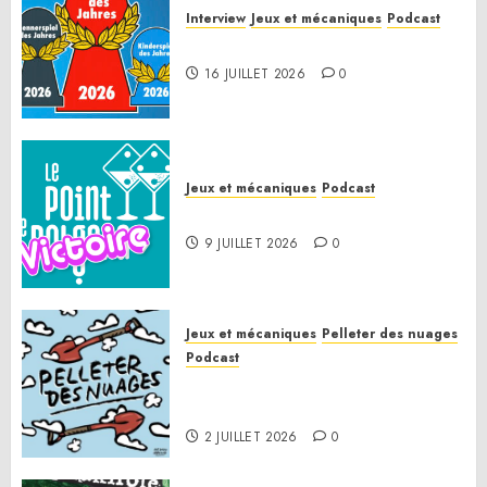
Interview
Jeux et mécaniques
Podcast
Spiel des Jahres 2026
16 JUILLET 2026
0
Jeux et mécaniques
Podcast
Le Point de Victoire
9 JUILLET 2026
0
Jeux et mécaniques
Pelleter des nuages
Podcast
Pelleter des nuages HS : Le
Gathering of Friends 2026
2 JUILLET 2026
0