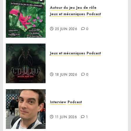
Autour du jeu
Jeu de rôle
Jeux et mécaniques
Podcast
Le bilan de la saison 3
25 JUIN 2026
0
Jeux et mécaniques
Podcast
Anatomie d’un jeu 02 – Cthulhu:
Death May Die
18 JUIN 2026
0
Interview
Podcast
Interview Simon Murat
11 JUIN 2026
1