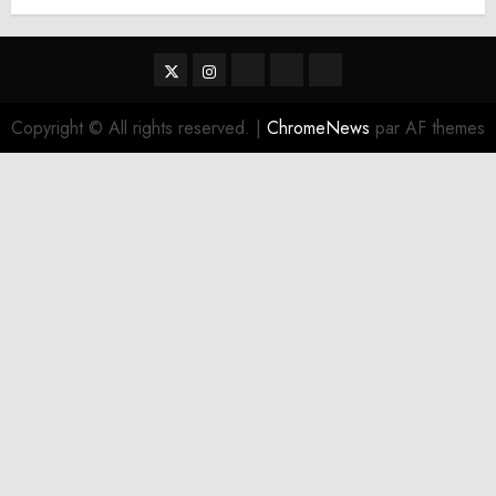
Twitter
Instagram
RSS
Linktree
Discord
Copyright © All rights reserved.
|
ChromeNews
par AF themes