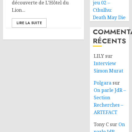
découverte de L'Hôtel du
jeu 02 –
Lion...
Cthulhu:
Death May Die
LIRE LA SUITE
COMMENTA
RÉCENTS
LILY
sur
Interview
Simon Murat
Polgara
sur
On parle JdR –
Section
Recherches –
ARTEFACT
Tony C
sur
On
parle JdR –