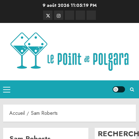
Aller
9 août 2026
11:05:19 PM
au
Twitter
Instagram
RSS
Linktree
Discord
contenu
Menu
principal
Accueil
Sam Roberts
RECHERCH
Sam Roberts