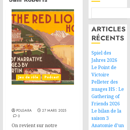
ARTICLES
RÉCENTS
Spiel des
Jahres 2026
Le Point de
Victoire
Jeu de rôle
Podcast
Pelleter des
nuages HS : Le
On parle JdR – L’Hôtel du
Gathering of
Lion Rouge
Friends 2026
Le bilan de la
POLGARA
27 MARS 2025
0
saison 3
On revient sur notre
Anatomie d’un