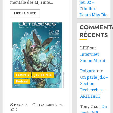
mentale des MJ suite...
jeu 02 –
Cthulhu:
LIRE LA SUITE
Death May Die
COMMENTA
RÉCENTS
LILY
sur
Interview
Simon Murat
Polgara
sur
Festivals
Jeu de rôle
On parle JdR –
Podcast
Section
Recherches –
ARTEFACT
OctoGônes 2024
POLGARA
31 OCTOBRE 2024
Tony C
sur
On
0
parle JdR –