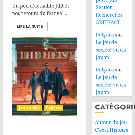
Un peu d'actualité JdR et
Section
nos retours du festival...
Recherches –
ARTEFACT
LIRE LA SUITE
Polgara
sur
Le jeu de
société vu du
Japon
Polgara
sur
Le jeu de
société vu du
Japon
CATÉGORI
Jeu de rôle
Podcast
Autour du jeu
On parle JdR – Un été
C'est l'Histoire
rôlistique