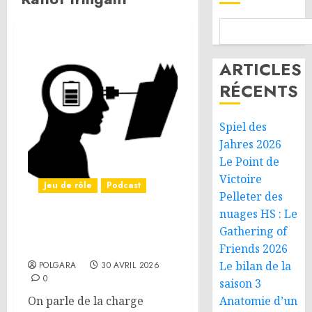
ARTICLES
RÉCENTS
Spiel des
Jahres 2026
Le Point de
Victoire
Jeu de rôle
Podcast
Pelleter des
nuages HS : Le
On parle JdR – MJ et
Gathering of
charge mentale
Friends 2026
Le bilan de la
POLGARA
30 AVRIL 2026
0
saison 3
On parle de la charge
Anatomie d’un