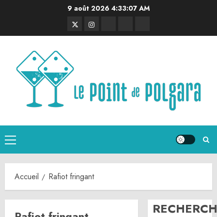
Aller
9 août 2026
4:33:07 AM
au
Twitter
Instagram
RSS
Linktree
Discord
contenu
Menu
principal
Accueil
Rafiot fringant
RECHERCH
Rafiot fringant