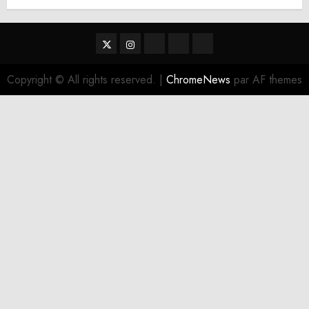
Twitter
Instagram
RSS
Linktree
Discord
Copyright © All rights reserved.
|
ChromeNews
par AF themes