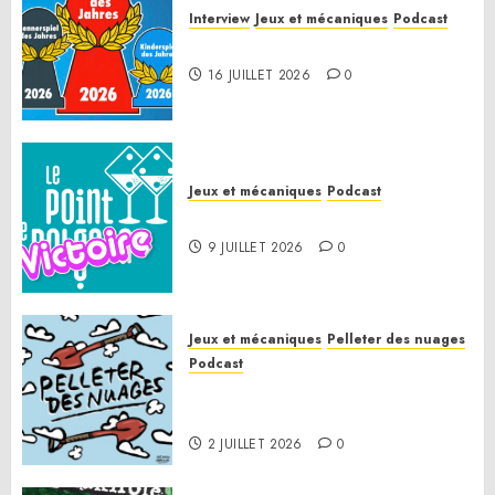
Interview
Jeux et mécaniques
Podcast
Spiel des Jahres 2026
16 JUILLET 2026
0
Jeux et mécaniques
Podcast
Le Point de Victoire
9 JUILLET 2026
0
Jeux et mécaniques
Pelleter des nuages
Podcast
Pelleter des nuages HS : Le
Gathering of Friends 2026
2 JUILLET 2026
0