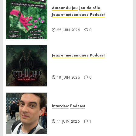
Autour du jeu
Jeu de rôle
Jeux et mécaniques
Podcast
Le bilan de la saison 3
25 JUIN 2026
0
Jeux et mécaniques
Podcast
Anatomie d’un jeu 02 – Cthulhu:
Death May Die
18 JUIN 2026
0
Interview
Podcast
Interview Simon Murat
11 JUIN 2026
1