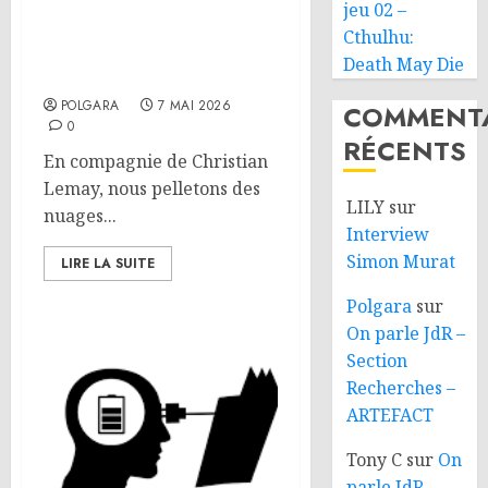
Pelleter des nuages 16 :
jeu 02 –
Les points de victoire c’est
Cthulhu:
de la marde – Les
Death May Die
représentations passives
POLGARA
7 MAI 2026
COMMENTA
0
RÉCENTS
En compagnie de Christian
Lemay, nous pelletons des
LILY
sur
nuages...
Interview
Simon Murat
LIRE LA SUITE
Polgara
sur
On parle JdR –
Section
Recherches –
ARTEFACT
Tony C
sur
On
parle JdR –