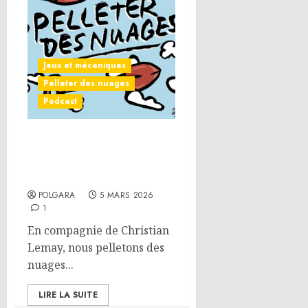
Jeux et mécaniques
Pelleter des nuages
Podcast
Pelleter des nuages 14 :
Régicide est-il un poème ?
– La beauté du hasard
POLGARA
5 MARS 2026
1
En compagnie de Christian
Lemay, nous pelletons des
nuages...
LIRE LA SUITE