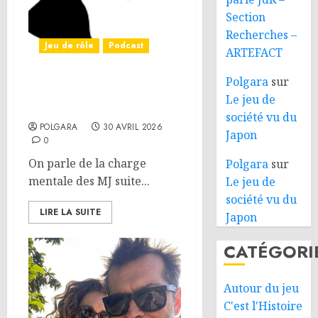
Section
Recherches –
Jeu de rôle
Podcast
ARTEFACT
Polgara
sur
On parle JdR – MJ et
Le jeu de
charge mentale
société vu du
POLGARA
30 AVRIL 2026
Japon
0
On parle de la charge
Polgara
sur
mentale des MJ suite...
Le jeu de
société vu du
LIRE LA SUITE
Japon
CATÉGORI
Autour du jeu
C'est l'Histoire