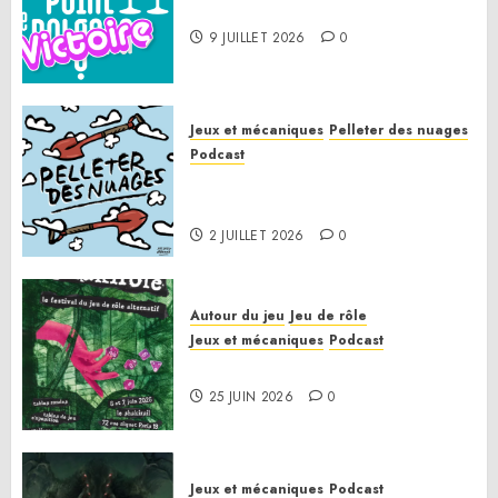
Le Point de Victoire
9 JUILLET 2026
0
Jeux et mécaniques
Pelleter des nuages
Podcast
Pelleter des nuages HS : Le
Gathering of Friends 2026
2 JUILLET 2026
0
Autour du jeu
Jeu de rôle
Jeux et mécaniques
Podcast
Le bilan de la saison 3
25 JUIN 2026
0
Jeux et mécaniques
Podcast