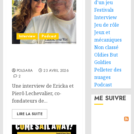
d'un jeu
Festivals
Interview
Jeu de rôle
Jeux et
Interview
Podcast
mécaniques
Non classé
Oldies But
Interview – KYF Editions :
Goldies
Ericka et Pierô Lechevalier
Pelleter des
POLGARA
23 AVRIL 2026
2
nuages
Podcast
Une interview de Ericka et
Pierô Lechevalier, co-
ME SUIVRE
fondateurs de...
LIRE LA SUITE