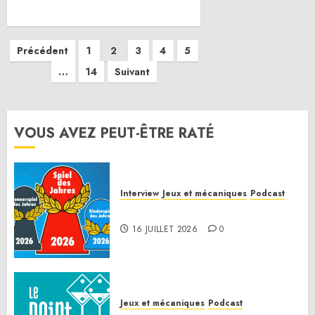
Pagination
Précédent
1
2
3
4
5
…
14
Suivant
des
publications
VOUS AVEZ PEUT-ÊTRE RATÉ
Interview
Jeux et mécaniques
Podcast
Spiel des Jahres 2026
16 JUILLET 2026
0
Jeux et mécaniques
Podcast