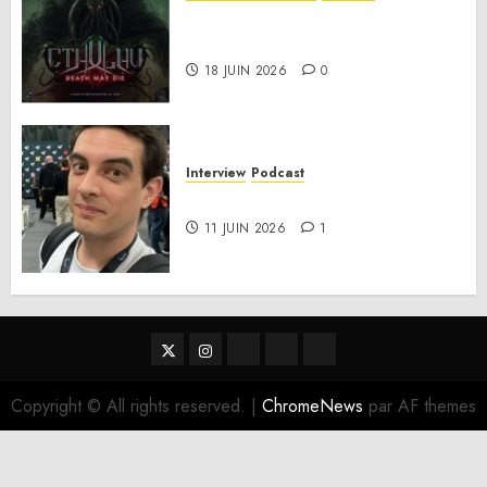
Anatomie d’un jeu 02 – Cthulhu:
Death May Die
18 JUIN 2026
0
Interview
Podcast
Interview Simon Murat
11 JUIN 2026
1
Twitter
Instagram
RSS
Linktree
Discord
Copyright © All rights reserved.
|
ChromeNews
par AF themes