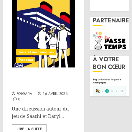
PARTENAIRE
Jeux et mécaniques
À VOTRE
Podcast
BON CŒUR
Anatomie d’un jeu 01 –
Come Sail Away!
POLGARA
16 AVRIL 2026
0
Une discussion autour du
jeu de Saashi et Daryl...
LIRE LA SUITE