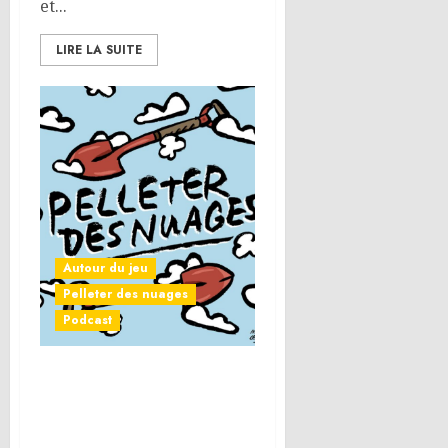
et...
LIRE LA SUITE
Autour du jeu
Pelleter des nuages
Podcast
Pelleter des nuages 15 : Le
Top 25 BGG –
L’idéalisation des jeux