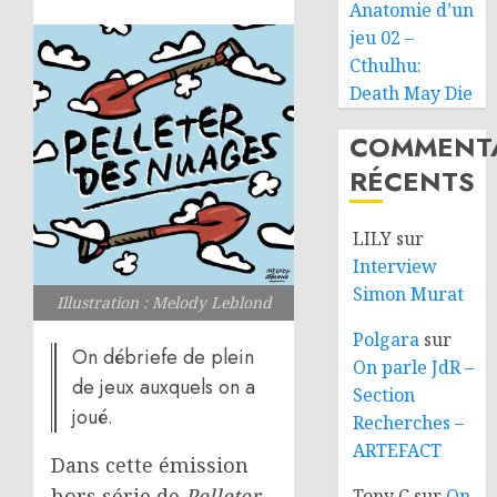
Anatomie d’un
jeu 02 –
Cthulhu:
Death May Die
COMMENTA
RÉCENTS
LILY
sur
Interview
Simon Murat
Illustration : Melody Leblond
Polgara
sur
On débriefe de plein
On parle JdR –
de jeux auxquels on a
Section
joué.
Recherches –
ARTEFACT
Dans cette émission
hors série de
Pelleter
Tony C
sur
On