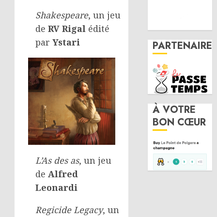
Shakespeare
, un jeu
de
RV Rigal
édité
par
Ystari
PARTENAIRE
À VOTRE
BON CŒUR
L’As des as
, un jeu
de
Alfred
Leonardi
Regicide Legacy
, un