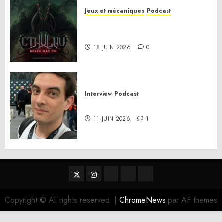
Jeux et mécaniques
Podcast
Anatomie d’un jeu 02 – Cthulhu:
Death May Die
18 JUIN 2026
0
Interview
Podcast
Interview Simon Murat
11 JUIN 2026
1
Twitter
Instagram
RSS
Linktree
Discord
Copyright © All rights reserved.
|
ChromeNews
par AF themes