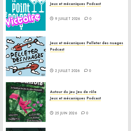
Jeux et mécaniques
Podcast
Le Point de Victoire
9 JUILLET 2026
0
Jeux et mécaniques
Pelleter des nuages
Podcast
Pelleter des nuages HS : Le
Gathering of Friends 2026
2 JUILLET 2026
0
Autour du jeu
Jeu de rôle
Jeux et mécaniques
Podcast
Le bilan de la saison 3
25 JUIN 2026
0