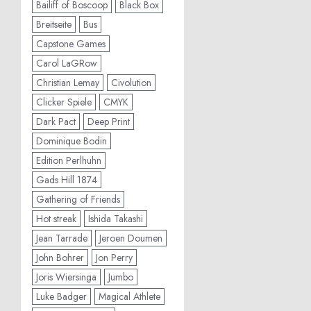
Bailiff of Boscoop
Black Box
Breitseite
Bus
Capstone Games
Carol LaGRow
Christian Lemay
Civolution
Clicker Spiele
CMYK
Dark Pact
Deep Print
Dominique Bodin
Edition Perlhuhn
Gads Hill 1874
Gathering of Friends
Hot streak
Ishida Takashi
Jean Tarrade
Jeroen Doumen
John Bohrer
Jon Perry
Joris Wiersinga
Jumbo
Luke Badger
Magical Athlete