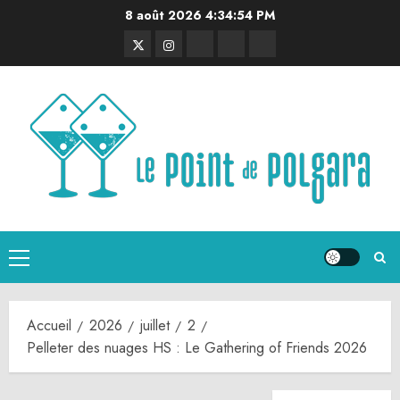
Aller
8 août 2026
4:34:55 PM
au
Twitter
Instagram
RSS
Linktree
Discord
contenu
Menu
principal
Accueil
2026
juillet
2
Pelleter des nuages HS : Le Gathering of Friends 2026