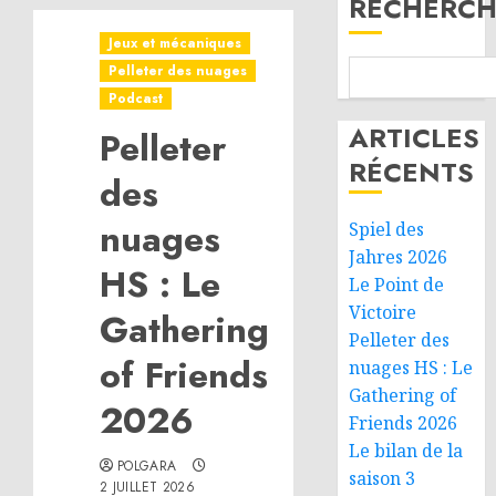
RECHERCH
Jeux et mécaniques
Pelleter des nuages
Podcast
ARTICLES
Pelleter
RÉCENTS
des
nuages
Spiel des
Jahres 2026
HS : Le
Le Point de
Victoire
Gathering
Pelleter des
of Friends
nuages HS : Le
Gathering of
2026
Friends 2026
Le bilan de la
POLGARA
saison 3
2 JUILLET 2026