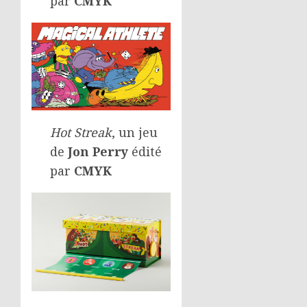
par
CMYK
Hot Streak
, un jeu
de
Jon Perry
édité
par
CMYK