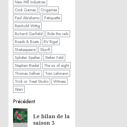
New Mill Industries
Oink Games
Origames
Paul Abrahams
Petiquette
Reinhold Wittig
Richard Garfield
Ride the rails
Roads & Boats
RV Rigal
Shakespeare
Skyrift
Splotter Spellen
Stefan Feld
Stephan Riedel
The six of eight
Thomas Sellner
Tom Lehmann
Trick or Treat Studio
Witness
Ystari
Navigation
Précédent
d’article
Article
Le bilan de la
précédent:
saison 3